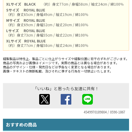
XLサイズ
BLACK
（約）身丈77cm / 身幅58cm / 袖丈24cm / 綿100％
Sサイズ
ROYAL BLUE
（約）身丈65cm / 身幅49cm / 袖丈19cm / 綿100％
Mサイズ
ROYAL BLUE
（約）身丈69cm / 身幅52cm / 袖丈20cm / 綿100％
Lサイズ
ROYAL BLUE
（約）身丈73cm / 身幅55cm / 袖丈22cm / 綿100％
XLサイズ
ROYAL BLUE
（約）身丈77cm / 身幅58cm / 袖丈24cm / 綿100％
縫製製品は特性上、製品ごとに仕上がりサイズや縫製位置に若干のずれがございます。
商品の写真および画像はイメージです。実際の商品とは異なる場合があります。
商品のデザイン・仕様・発売日などは予告なく変更となる場合があります。
画像・テキストの無断転載、及びそれに準ずる行為を一切禁止いたします。
「いいね」と思ったら友達に共有！
4549970189804 / 0590-1867
おすすめの商品