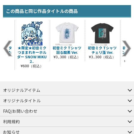
この商品と同じ作品タイトルの商品
型B2タ
★限定★初音ミク
初音ミク Tシャツ
初音ミク Tシャツ
初音ミ
 ぺんた
つままれキーホル
回る酸素 Ver.
チェリ藻 Ver.
ングス
r.
ダー SNOW MIKU
ツ た
¥3,300（税込）
¥3,300（税込）
2..
（税込）
¥4,
¥600（税込）
オリジナルアイテム
つままれ
つかまれ
ピョコッテ
オリジナルタイトル
アイテムヤ
ミスカトニック大學購買部
FAQ/お問い合わせ
FAQ
お問い合わせ
利用規約
会員規約・ポイント規約
特定商取引法に関する表示
プライバシーポリシー
お知らせ