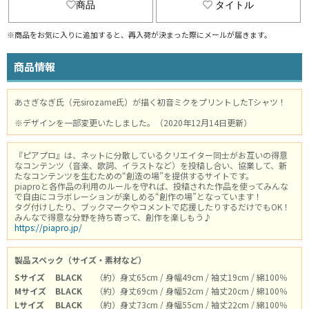
商品
タイトル
※商品をお気に入りに追加すると、再入荷が決まった際にメールが届きます。
商品情報
あさぎなぎ氏（元sirozame氏）が描く初音ミクをプリントしたTシャツ！
※デザインを一部変更いたしました。（2020年12月14日更新）
『ピアプロ』は、ネットに分散しているクリエイター同士がお互いの得意
なコンテンツ（音楽、歌詞、イラストなど）を投稿し合い、協業して、新
たなコンテンツを生むための“創造の場”を提供するサイトです。
piaproと各作品の利用のルールを守れば、投稿された作品を使ってみんな
で自由にコラボレーションが楽しめる“創作の場”となっています！
タグ付けしたり、ブックマークやコメントで応援したりするだけでもOK！
みんなで得意な分野を持ち寄って、創作を楽しもう♪
https://piapro.jp/
製品スペック（サイズ・素材など）
Sサイズ
BLACK
（約）身丈65cm / 身幅49cm / 袖丈19cm / 綿100％
Mサイズ
BLACK
（約）身丈69cm / 身幅52cm / 袖丈20cm / 綿100％
Lサイズ
BLACK
（約）身丈73cm / 身幅55cm / 袖丈22cm / 綿100％