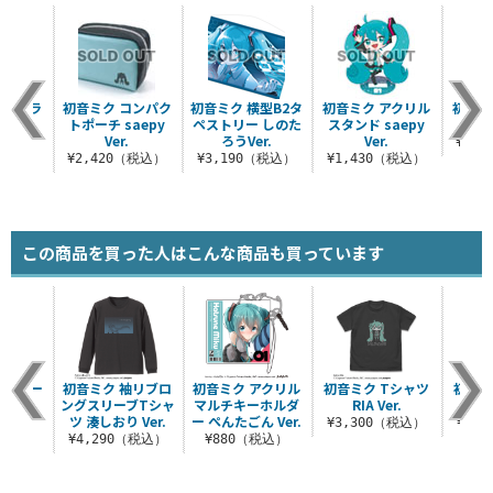
フルカラ
初音ミク コンパク
初音ミク 横型B2タ
初音ミク アクリル
初音ミ
ケース
トポーチ saepy
ペストリー しのた
スタンド saepy
sae
Ver.
Ver.
ろうVer.
Ver.
¥3,
（税込）
¥2,420（税込）
¥3,190（税込）
¥1,430（税込）
この商品を買った人はこんな商品も買っています
プルオー
初音ミク 袖リブロ
初音ミク アクリル
初音ミク Tシャツ
初音ミ
ーカー
ングスリーブTシャ
マルチキーホルダ
RIA Ver.
チェリ
 Ver.
ツ 湊しおり Ver.
ー ぺんたごん Ver.
¥3,300（税込）
¥3,
（税込）
¥4,290（税込）
¥880（税込）