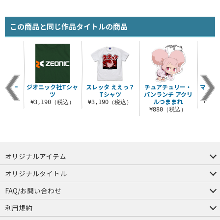
この商品と同じ作品タイトルの商品
ライダー
ジオニック社Tシャ
スレッタ ええっ？
チュアチュリー・
マフテ
ペン
ツ
Tシャツ
パンランチ アクリ
ン
ルつままれ
（税込）
¥3,190（税込）
¥3,190（税込）
¥3,
¥880（税込）
オリジナルアイテム
つままれ
つかまれ
ピョコッテ
オリジナルタイトル
アイテムヤ
ミスカトニック大學購買部
FAQ/お問い合わせ
FAQ
お問い合わせ
利用規約