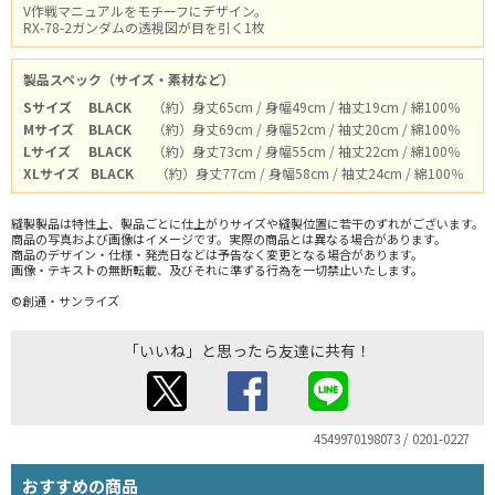
V作戦マニュアルをモチーフにデザイン。
RX-78-2ガンダムの透視図が目を引く1枚
製品スペック（サイズ・素材など）
Sサイズ
BLACK
（約）身丈65cm / 身幅49cm / 袖丈19cm / 綿100％
Mサイズ
BLACK
（約）身丈69cm / 身幅52cm / 袖丈20cm / 綿100％
Lサイズ
BLACK
（約）身丈73cm / 身幅55cm / 袖丈22cm / 綿100％
XLサイズ
BLACK
（約）身丈77cm / 身幅58cm / 袖丈24cm / 綿100％
縫製製品は特性上、製品ごとに仕上がりサイズや縫製位置に若干のずれがございます。
商品の写真および画像はイメージです。実際の商品とは異なる場合があります。
商品のデザイン・仕様・発売日などは予告なく変更となる場合があります。
画像・テキストの無断転載、及びそれに準ずる行為を一切禁止いたします。
©創通・サンライズ
「いいね」と思ったら友達に共有！
4549970198073 / 0201-0227
おすすめの商品