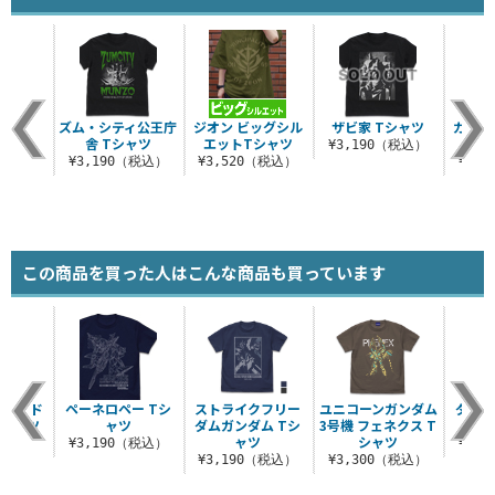
ズム・シティ公王庁
ジオン ビッグシル
ザビ家 Tシャツ
ガンダ
舎 Tシャツ
エットTシャツ
ーベ
¥3,190（税込）
¥3,190（税込）
¥3,520（税込）
¥3,
この商品を買った人はこんな商品も買っています
セカンド
ペーネロペー Tシ
ストライクフリー
ユニコーンガンダム
ダブル
Tシャツ
ャツ
ダムガンダム Tシ
3号機 フェネクス T
ー
ャツ
シャツ
（税込）
¥3,190（税込）
¥3,
¥3,190（税込）
¥3,300（税込）