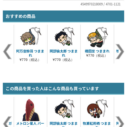
4549970218009 / 4701-1121
おすすめの商品
阿万音鈴羽 つまま
岡部倫太郎 つまま
橋田至 つままれ
牧瀬紅
れ
れ
¥770（税込）
¥770（税込）
¥770（税込）
¥7
この商品を買った人はこんな商品も買っています
スローガ
メトロン星人 パー
岡部倫太郎 つまま
牧瀬紅莉栖 つまま
阿万音