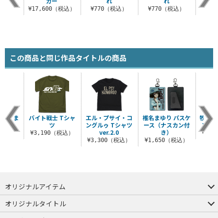
ャツ
カー
れ
れ
（税込）
¥17,600（税込）
¥770（税込）
¥770（税込）
¥7
この商品と同じ作品タイトルの商品
 つまま
バイト戦士 Tシャ
エル・プサイ・コ
椎名まゆり パスケ
牧瀬紅
ツ
ングルゥ Tシャツ
ース（ナスカン付
スマホ
ver.2.0
き）
税込）
¥3,190（税込）
¥4,
¥3,300（税込）
¥1,650（税込）
オリジナルアイテム
つままれ
つかまれ
ピョコッテ
オリジナルタイトル
アイテムヤ
ミスカトニック大學購買部