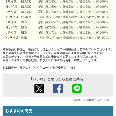
Sサイズ
BLACK
（約）身丈65cm / 身幅49cm / 袖丈19cm / 綿100％
Mサイズ
BLACK
（約）身丈69cm / 身幅52cm / 袖丈20cm / 綿100％
Lサイズ
BLACK
（約）身丈73cm / 身幅55cm / 袖丈22cm / 綿100％
XLサイズ
BLACK
（約）身丈77cm / 身幅58cm / 袖丈24cm / 綿100％
Sサイズ
RED
（約）身丈65cm / 身幅49cm / 袖丈19cm / 綿100％
Mサイズ
RED
（約）身丈69cm / 身幅52cm / 袖丈20cm / 綿100％
Lサイズ
RED
（約）身丈73cm / 身幅55cm / 袖丈22cm / 綿100％
XLサイズ
RED
（約）身丈77cm / 身幅58cm / 袖丈24cm / 綿100％
縫製製品は特性上、製品ごとに仕上がりサイズや縫製位置に若干のずれがございます。
商品の写真および画像はイメージです。実際の商品とは異なる場合があります。
商品のデザイン・仕様・発売日などは予告なく変更となる場合があります。
画像・テキストの無断転載、及びそれに準ずる行為を一切禁止いたします。
©古舘春一／集英社・「ハイキュー!!」製作委員会・MBS
「いいね」と思ったら友達に共有！
4549970234870 / 2451-1882
おすすめの商品