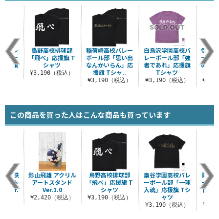
高校バレ
烏野高校排球部
稲荷崎高校バレー
白鳥沢学園高校バ
伊達工
部「コー
「飛べ」応援旗 T
ボール部「思い出
レーボール部「強
ーボー
」応援旗
シャツ
なんかいらん」応
者であれ」応援旗
の鉄壁
ャツ
援旗 Tシャ..
Tシャツ
¥3,190（税込）
（税込）
¥3,190（税込）
¥3,190（税込）
¥3,
この商品を買った人はこんな商品も買っています
 黒尾鉄
影山飛雄 アクリル
烏野高校排球部
梟谷学園高校バレ
青葉城
ルアート
アートスタンド
「飛べ」応援旗 T
ーボール部「一球
ーボー
翔Ver.
Ver.1.0
シャツ
入魂」応援旗 Tシ
トを制
ャツ
（税込）
¥2,420（税込）
¥3,190（税込）
¥3,190（税込）
¥3,