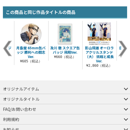
この商品と同じ作品タイトルの商品
カレッジ
月島蛍 65mm缶バ
及川 徹 スクエア缶
影山飛雄 オーロラ
日向翔
シャツ
ッジ 勝利への闘志
バッジ 飛翔Ver.
アクリルスタンド
ドラ
Ver.
（大） 挑戦と成長
（税込）
¥660（税込）
¥3,
Ver.
¥605（税込）
¥2,860（税込）
オリジナルアイテム
つままれ
つかまれ
ピョコッテ
オリジナルタイトル
アイテムヤ
ミスカトニック大學購買部
FAQ/お問い合わせ
FAQ
お問い合わせ
利用規約
会員規約・ポイント規約
特定商取引法に関する表示
プライバシーポリシー
お知らせ