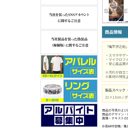
商品情報
「嘴平伊之助
・スマホやゲ
・マイクロファ
・安心高品質
※汚れが目立
※素材の特性
製品スペック
21×13cm 
商品の写真および
商品のデザイン・
画像・テキストの
©吾峠呼世晴／集英