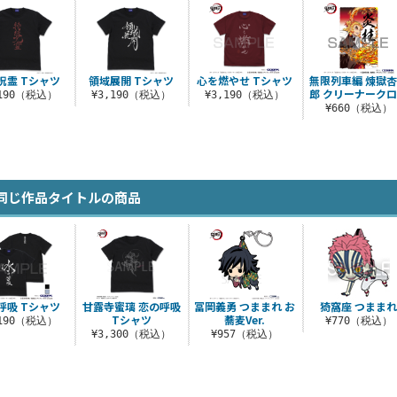
呪霊 Tシャツ
領域展開 Tシャツ
心を燃やせ Tシャツ
無限列車編 煉獄
郎 クリーナーク
,190（税込）
¥3,190（税込）
¥3,190（税込）
¥660（税込）
同じ作品タイトルの商品
呼吸 Tシャツ
甘露寺蜜璃 恋の呼吸
冨岡義勇 つままれ お
猗窩座 つまま
Tシャツ
蕎麦Ver.
,190（税込）
¥770（税込）
¥3,300（税込）
¥957（税込）