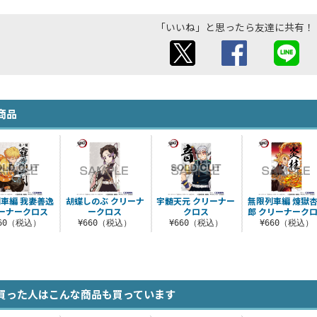
「いいね」と思ったら友達に共有！
商品
車編 我妻善逸
胡蝶しのぶ クリーナ
宇髄天元 クリーナー
無限列車編 煉獄
ーナークロス
ークロス
クロス
郎 クリーナーク
660（税込）
¥660（税込）
¥660（税込）
¥660（税込）
買った人はこんな商品も買っています