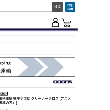
詳細
検索
限列車編 嘴平伊之助 クリーナークロス [アニメ
鬼滅の刃」]