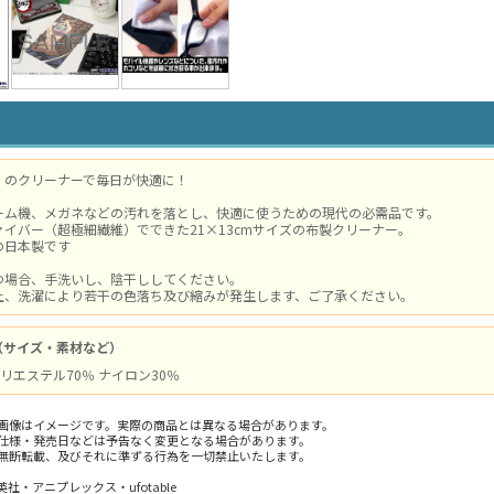
」のクリーナーで毎日が快適に！
ーム機、メガネなどの汚れを落とし、快適に使うための現代の必需品です。
イバー（超極細繊維）でできた21×13cmサイズの布製クリーナー。
の日本製です
つ場合、手洗いし、陰干ししてください。
上、洗濯により若干の色落ち及び縮みが発生します、ご了承ください。
（サイズ・素材など）
/ ポリエステル70％ ナイロン30％
画像はイメージです。実際の商品とは異なる場合があります。
仕様・発売日などは予告なく変更となる場合があります。
無断転載、及びそれに準ずる行為を一切禁止いたします。
社・アニプレックス・ufotable