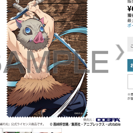
販
¥
獲
最
ポ
※
が