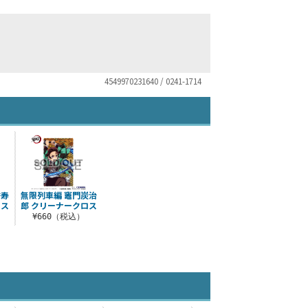
4549970231640 / 0241-1714
杏寿
無限列車編 竈門炭治
ロス
郎 クリーナークロス
¥660（税込）