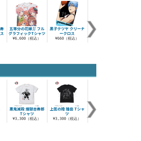
杏寿
五等分の花嫁∬ フル
黒子テツヤ クリーナ
ぼっちちゃんのサイ
ロス
グラフィックTシャツ
ークロス
ン Tシャツ
¥6,600（税込）
¥660（税込）
¥3,190（税込）
れ
悪鬼滅殺 煉獄杏寿郎
上弦の陸 獪岳 Tシャ
水の呼吸 竈門炭治郎
甘露寺
Tシャツ
ツ
Tシャツ
刀鍛
¥3,300（税込）
¥3,300（税込）
¥3,190（税込）
¥