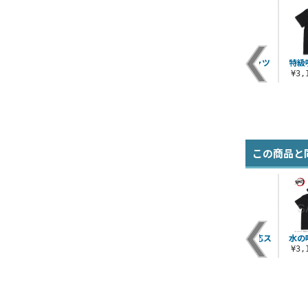
イキってすみません
嘴平伊之助 Tシャツ
特級
Tシャツ
¥3,190（税込）
¥3
¥3,190（税込）
この商品と
ス
竈門禰豆子 はたらく
心を燃やせ Tシャツ
我妻善逸 屋外対応ス
水の
）
つままれ
テッカー
¥3,190（税込）
¥3
¥715（税込）
¥770（税込）