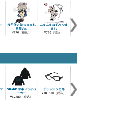
ト
嘴平伊之助 つままれ
ムキムキねずみ つま
無限列車編 煉獄杏寿
ポイ
素顔Ver.
まれ
郎 クリーナークロス
¥3
）
¥770（税込）
¥770（税込）
¥660（税込）
ツ
SKaRD 薄手ドライパ
ゼットン メガネ
メトロン星人 パーカ
カプセ
ーカー
ー
）
¥10,670（税込）
¥6,380（税込）
¥17,600（税込）
¥3