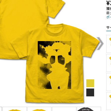
¥
獲
最
ポ
サ