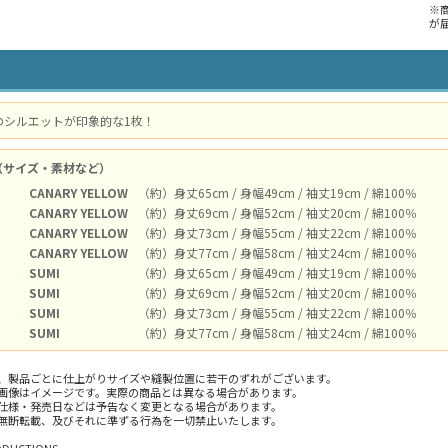
※
が
のシルエットが印象的な1枚！
（サイズ・素材など）
CANARY YELLOW
（約）身丈65cm / 身幅49cm / 袖丈19cm / 綿100％
CANARY YELLOW
（約）身丈69cm / 身幅52cm / 袖丈20cm / 綿100％
CANARY YELLOW
（約）身丈73cm / 身幅55cm / 袖丈22cm / 綿100％
CANARY YELLOW
（約）身丈77cm / 身幅58cm / 袖丈24cm / 綿100％
SUMI
（約）身丈65cm / 身幅49cm / 袖丈19cm / 綿100％
SUMI
（約）身丈69cm / 身幅52cm / 袖丈20cm / 綿100％
SUMI
（約）身丈73cm / 身幅55cm / 袖丈22cm / 綿100％
SUMI
（約）身丈77cm / 身幅58cm / 袖丈24cm / 綿100％
、製品ごとに仕上がりサイズや縫製位置に若干のずれがございます。
画像はイメージです。実際の商品とは異なる場合があります。
仕様・発売日などは予告なく変更となる場合があります。
無断転載、及びそれに準ずる行為を一切禁止いたします。