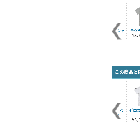
ツ
セブンガー Tシャツ
歴代メカゴジラ身長
ウルトラ警備隊Tシャ
モゲラ
比較表 Tシャツ
ツ
¥3,190（税込）
¥3
¥3,300（税込）
¥3,190（税込）
この商品と
ー
バルタン星人シルエ
ゼットン 蓄光Tシャ
ウルトラマンゼロ ベ
ゼロス
カ
ット Tシャツ
ツ
リアル Tシャツ
¥3,190（税込）
¥4,400（税込）
¥3,300（税込）
¥3