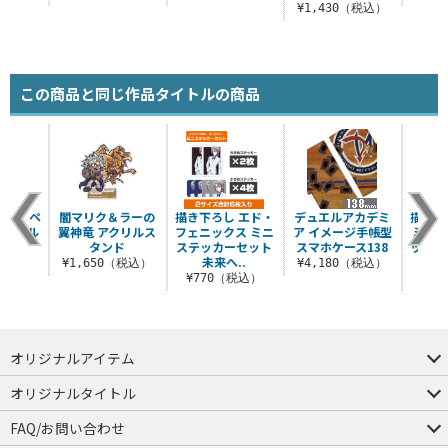
¥1,430（税込）
この商品と同じ作品タイトルの商品
0cmタペ
闇マリク＆ラーの
描き下ろし エド・
デュエルアカデミ
描き下
デュエル
翼神竜 アクリルス
フェニックス ミニ
ア イメージ手帳型
ミニス
er.
タンド
ステッカーセット
スマホケース138
ット 
未来へ..
（税込）
¥1,650（税込）
¥4,180（税込）
¥770（税込）
¥7
オリジナルアイテム
つままれ
つかまれ
ピョコッテ
オリジナルタイトル
アイテムヤ
ミスカトニック大學購買部
FAQ/お問い合わせ