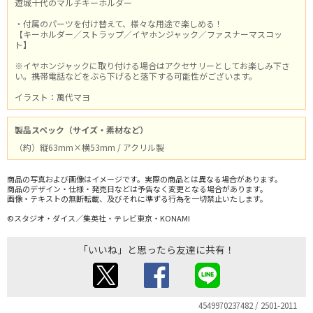
遊城十代のマルチキーホルダー
・付属のパーツを付け替えて、様々な用途で楽しめる！
【キーホルダー／ストラップ／イヤホンジャック／ファスナーマスコッ
ト】
※イヤホンジャックに取り付ける場合はアクセサリーとしてお楽しみ下さ
い。携帯電話などをぶら下げると落下する可能性がございます。
イラスト：萬代マヨ
製品スペック（サイズ・素材など）
（約）縦63mm×横53mm / アクリル製
商品の写真および画像はイメージです。実際の商品とは異なる場合があります。
商品のデザイン・仕様・発売日などは予告なく変更となる場合があります。
画像・テキストの無断転載、及びそれに準ずる行為を一切禁止いたします。
©スタジオ・ダイス／集英社・テレビ東京・KONAMI
「いいね」と思ったら友達に共有！
4549970237482 / 2501-2011