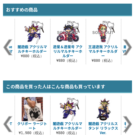
おすすめの商品
to the
闇遊戯 アクリルマ
遊星＆遊星号 アク
王道遊我 アクリル
藤木遊作
アクリルマ
ルチキーホルダー
リルマルチキーホ
マルチキーホルダ
VRAI
..
ルダー
ー
ル
¥880（税込）
税込）
¥880（税込）
¥880（税込）
¥8
この商品を買った人はこんな商品も買っています
ターンT
クリボー ラージト
闇遊戯 アクリルマ
闇遊戯 アクリルス
名も無
ツ
ート
ルチキーホルダー
タンド リラックス
アクリ
Ver.
（税込）
¥1,980（税込）
¥880（税込）
¥1,