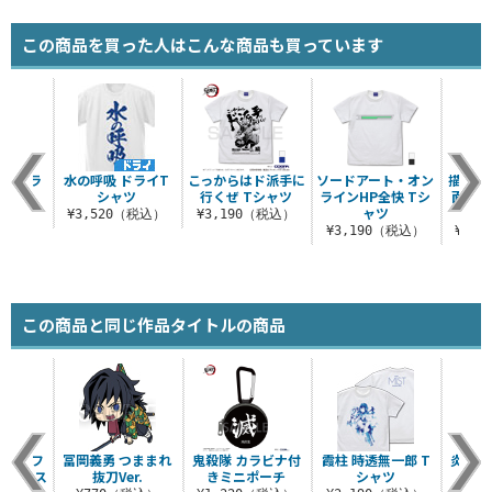
この商品を買った人はこんな商品も買っています
フルカラ
水の呼吸 ドライT
こっからはド派手に
ソードアート・オン
描き下ろ
ャツ
シャツ
行くぜ Tシャツ
ラインHP全快 Tシ
面フル
ャツ
ク
（税込）
¥3,520（税込）
¥3,190（税込）
¥3,190（税込）
¥6,
この商品と同じ作品タイトルの商品
寿郎 フ
冨岡義勇 つままれ
鬼殺隊 カラビナ付
霞柱 時透無一郎 T
炎柱 
スケース
抜刀Ver.
きミニポーチ
シャツ