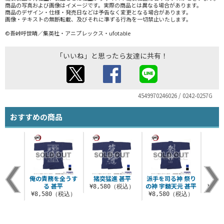
商品の写真および画像はイメージです。実際の商品とは異なる場合があります。
商品のデザイン・仕様・発売日などは予告なく変更となる場合があります。
画像・テキストの無断転載、及びそれに準ずる行為を一切禁止いたします。
©吾峠呼世晴／集英社・アニプレックス・ufotable
「いいね」と思ったら友達に共有！
4549970246026 / 0242-0257G
おすすめの商品
俺の責務を全うす
猪突猛進 甚平
派手を司る神 祭り
霹靂
る 甚平
の神 宇髄天元 甚平
¥8,580（税込）
¥8,
¥8,580（税込）
¥8,580（税込）