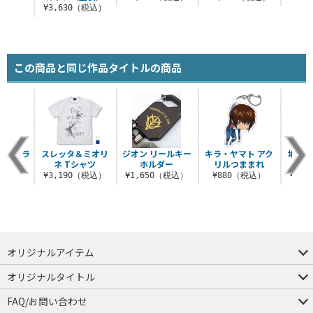
¥3,630（税込）
この商品と同じ作品タイトルの商品
II ソラ
スレッタ＆ミオリ
ジオン リールキー
キラ・ヤマト アク
地球連
シャツ
ネ Tシャツ
ホルダー
リルつままれ
キー
（税込）
¥3,190（税込）
¥1,650（税込）
¥880（税込）
¥1,
オリジナルアイテム
つままれ
つかまれ
ピョコッテ
オリジナルタイトル
アイテムヤ
ミスカトニック大學購買部
FAQ/お問い合わせ