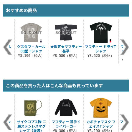
おすすめの商品
 クール
グスタフ・カール
★限定★マフティー
マフティー ドライT
マフテ
ル
00型 Tシャツ
甚平
シャツ
ットボ
（税込）
¥3,190（税込）
¥8,580（税込）
¥3,520（税込）
¥3,
この商品を買った人はこんな商品も買っています
ハイザッ
サイクロプス隊 二
マフティー 薄手ド
カボチャマスク フ
マフテ
ャツ
層ステンレスマグ
ライパーカー
ェイスTシャツ
ン
カップ（塗装）
（税込）
¥6,380（税込）
¥3,190（税込）
¥3,