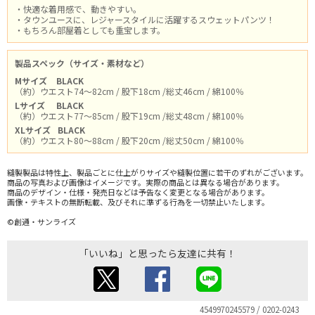
・快適な着用感で、動きやすい。
・タウンユースに、レジャースタイルに活躍するスウェットパンツ！
・もちろん部屋着としても重宝します。
製品スペック（サイズ・素材など）
Mサイズ
BLACK
（約）ウエスト74～82cm / 股下18cm /総丈46cm / 綿100％
Lサイズ
BLACK
（約）ウエスト77～85cm / 股下19cm /総丈48cm / 綿100％
XLサイズ
BLACK
（約）ウエスト80～88cm / 股下20cm /総丈50cm / 綿100％
縫製製品は特性上、製品ごとに仕上がりサイズや縫製位置に若干のずれがございます。
商品の写真および画像はイメージです。実際の商品とは異なる場合があります。
商品のデザイン・仕様・発売日などは予告なく変更となる場合があります。
画像・テキストの無断転載、及びそれに準ずる行為を一切禁止いたします。
©創通・サンライズ
「いいね」と思ったら友達に共有！
4549970245579 / 0202-0243