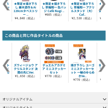
描き下ろ
★限定★描き下ろ
★限定★描き下ろ
★限定★描き下ろ
★限定
 缶バッ
し 藤木遊作＆Ai
し 草薙翔一 缶バッ
し 草薙翔一 アクリ
し 
agi ..
120cmタペストリ
ジ Cafè Nagi ..
ルスタンド（大）
見・草
ー ..
Caf..
ーマ
税込）
¥605（税込）
¥4,840（税込）
¥2,530（税込）
¥1,
この商品と同じ作品タイトルの商品
 ユート
ズウィージョウ ア
デュエルアカデミ
描き下ろし ユーゴ
描き下
スタンド
クリルスタンド 決
ア ミニステッカー
ミニステッカーセ
アクリ
輪のゆら
闘の先にVer.
セット
ット 一輪のゆらめ
（大）
..
きVe..
¥1,650（税込）
¥770（税込）
（税込）
¥770（税込）
¥2,
オリジナルアイテム
つままれ
つかまれ
ピョコッテ
オリジナルタイトル