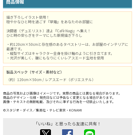
商品情報
描き下ろしイラスト使用！
穏やかなひと時を過ごす『草薙』をあなたのお部屋に
決闘者（デュエリスト）達よ『Cafè Nagi』へ集え！
ひと時の安らぎをテーマにした新規描き下ろし
・約120cm×50cmと存在感のあるタペストリーは、お部屋のインテリアに
最適です。
・縦型サイズはキャラクター全身を掛け軸のように引き立てます。
・光沢が美しく、皺にもなりにくいレアスエード生地を使用
製品スペック（サイズ・素材など）
（約）120cm×50cm / レアスエード（ポリエステル）
商品の写真および画像はイメージです。実際の商品とは異なる場合があります。
商品のデザイン・仕様・発売日などは予告なく変更となる場合があります。
画像・テキストの無断転載、及びそれに準ずる行為を一切禁止いたします。
©スタジオ・ダイス／集英社・テレビ東京・KONAMI
「いいね」と思ったら友達に共有！