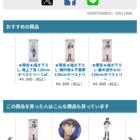
4549970269650 / 2502-1464L
おすすめの商品
★限定★描き下ろ
★限定★描き下ろ
★限定★描き下ろ
し 鴻上了見 120cm
し 穂村尊＆不霊夢
し 藤木遊作＆Ai
タペストリー Caf..
120cmタペストリ
120cmタペストリ
ー ..
ー ..
¥4,840（税込）
¥4,840（税込）
¥4,840（税込）
この商品を買った人はこんな商品も買っています