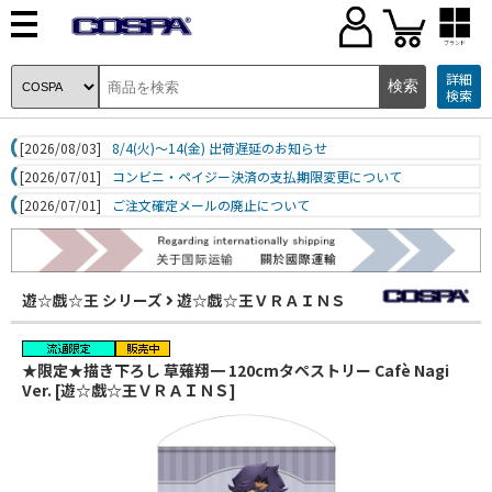
ブランド
詳細
検索
[2026/08/03]
8/4(火)～14(金) 出荷遅延のお知らせ
[2026/07/01]
コンビニ・ペイジー決済の支払期限変更について
[2026/07/01]
ご注文確定メールの廃止について
遊☆戯☆王 シリーズ
遊☆戯☆王ＶＲＡＩＮＳ
★限定★描き下ろし 草薙翔一 120cmタペストリー Cafè Nagi
Ver. [遊☆戯☆王ＶＲＡＩＮＳ]