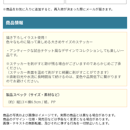
※商品をお気に入りに追加すると、再入荷が決まった際にメールが届きます。
商品情報
描き下ろしイラスト使用！
色々なものに貼って楽しめる大きめサイズのステッカー
・アンティークな試合チケット風なデザインでコレクションしても楽しい一
品です。
※ステッカーを剥がすと跡が残る場合がございますのであらかじめご了承
ください。
（ステッカー表面を温めて剥がすと綺麗に剥がすことができます）
※直射日光や水流に長時間当て続けるのは、変色や品質低下に繋がります
のでお避けください。
製品スペック（サイズ・素材など）
（約）縦13×横6.9cm / 紙、PP
商品の写真および画像はイメージです。実際の商品とは異なる場合があります。
商品のデザイン・仕様・発売日などは予告なく変更となる場合があります。
画像・テキストの無断転載、及びそれに準ずる行為を一切禁止いたします。