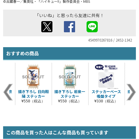
©古舘春一／集英社・「ハイキュー!!」製作委員会・MBS
「いいね」と思ったら友達に共有！
4549970267816 / 2452-1342
おすすめの商品
 赤葦京
描き下ろし 日向翔
描き下ろし 岩泉一
ステッカーベース
描き下
ッカー
陽 ステッカー
ステッカー
吸盤タイプ
磨 
税込）
¥550（税込）
¥550（税込）
¥330（税込）
¥5
この商品を買った人はこんな商品も買っています