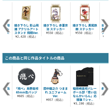
 日向翔
描き下ろし 影山飛
描き下ろし 赤葦京
描き下ろし 黒尾鉄
描き下
ルアート
雄 アクリルアート
治 ステッカー
朗 ステッカー
朗 ア
翔Ver.
スタンド 飛翔Ver.
スタンド
¥550（税込）
¥550（税込）
（税込）
¥2,420（税込）
¥2,
この商品と同じ作品タイトルの商品
クエア缶
「飛べ」烏野高校
田中龍之介 つまま
稲荷崎高校バレー
赤葦京
Ver.
65mm缶バッジ
れ ユニフォーム
ボール部「思い出
バッジ
Ver.
なんかいらん」応
税込）
¥605（税込）
¥6
援旗 Tシャ..
¥957（税込）
¥3,190（税込）