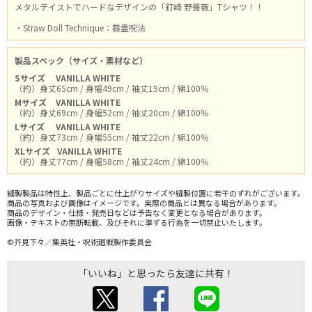
メタルテイストでハードなデザインの「釘崎 野薔薇」Tシャツ！！
・Straw Doll Technique：芻霊呪法
製品スペック（サイズ・素材など）
Sサイズ
VANILLA WHITE
（約）身丈65cm / 身幅49cm / 袖丈19cm / 綿100％
Mサイズ
VANILLA WHITE
（約）身丈69cm / 身幅52cm / 袖丈20cm / 綿100％
Lサイズ
VANILLA WHITE
（約）身丈73cm / 身幅55cm / 袖丈22cm / 綿100％
XLサイズ
VANILLA WHITE
（約）身丈77cm / 身幅58cm / 袖丈24cm / 綿100％
縫製製品は特性上、製品ごとに仕上がりサイズや縫製位置に若干のずれがございます。
商品の写真および画像はイメージです。実際の商品とは異なる場合があります。
商品のデザイン・仕様・発売日などは予告なく変更となる場合があります。
画像・テキストの無断転載、及びそれに準ずる行為を一切禁止いたします。
©芥見下々／集英社・呪術廻戦製作委員会
「いいね」と思ったら友達に共有！