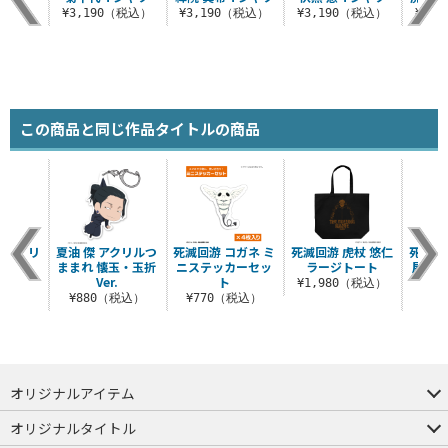
（税込）
¥3,190（税込）
¥3,190（税込）
¥3,190（税込）
¥3,
この商品と同じ作品タイトルの商品
 アクリ
夏油 傑 アクリルつ
死滅回游 コガネ ミ
死滅回游 虎杖 悠仁
死滅回
まれ
ままれ 懐玉・玉折
ニステッカーセッ
ラージトート
屋外対
Ver.
ト
税込）
¥1,980（税込）
¥880（税込）
¥770（税込）
¥7
オリジナルアイテム
つままれ
つかまれ
ピョコッテ
オリジナルタイトル