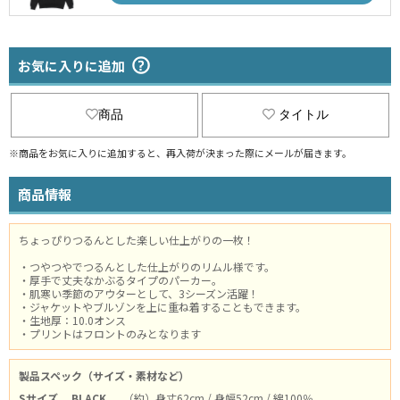
お気に入りに追加
商品
タイトル
※商品をお気に入りに追加すると、再入荷が決まった際にメールが届きます。
商品情報
ちょっぴりつるんとした楽しい仕上がりの一枚！
・つやつやでつるんとした仕上がりのリムル様です。
・厚手で丈夫なかぶるタイプのパーカー。
・肌寒い季節のアウターとして、3シーズン活躍！
・ジャケットやブルゾンを上に重ね着することもできます。
・生地厚：10.0オンス
・プリントはフロントのみとなります
製品スペック（サイズ・素材など）
Sサイズ
BLACK
（約）身丈62cm / 身幅52cm / 綿100％