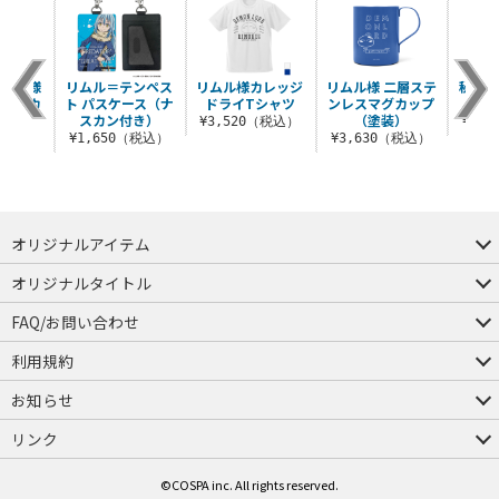
リムル様
リムル＝テンペス
リムル様カレッジ
リムル様 二層ステ
秘書シ
イパーカ
ト パスケース（ナ
ドライTシャツ
ンレスマグカップ
スカン付き）
（塗装）
¥3,520（税込）
¥3,
（税込）
¥1,650（税込）
¥3,630（税込）
オリジナルアイテム
つままれ
つかまれ
ピョコッテ
オリジナルタイトル
アイテムヤ
ミスカトニック大學購買部
FAQ/お問い合わせ
FAQ
お問い合わせ
利用規約
会員規約・ポイント規約
特定商取引法に関する表示
プライバシーポリシー
お知らせ
店舗情報
採用情報
発売日変更のお知らせ
販売代理店・取扱店募集
海外のご案内（English）
リンク
コスパグループ
ジーストア・ドット・コム
©COSPA inc. All rights reserved.