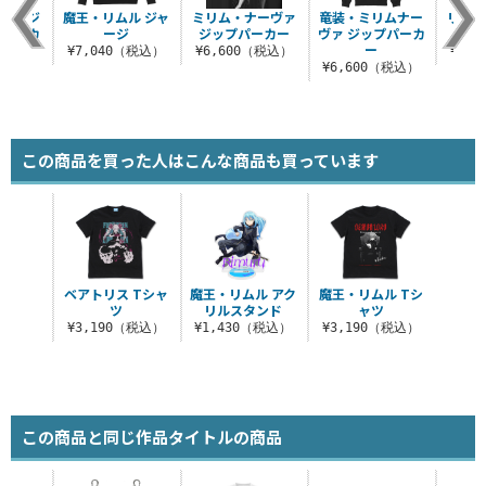
カレッジ
魔王・リムル ジャ
ミリム・ナーヴァ
竜装・ミリムナー
リム
イパーカ
ージ
ジップパーカー
ヴァ ジップパーカ
ドラ
ー
¥7,040（税込）
¥6,600（税込）
¥3,
（税込）
¥6,600（税込）
この商品を買った人はこんな商品も買っています
ベアトリス Tシャ
魔王・リムル アク
魔王・リムル Tシ
ツ
リルスタンド
ャツ
¥3,190（税込）
¥1,430（税込）
¥3,190（税込）
この商品と同じ作品タイトルの商品