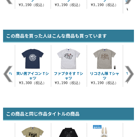
（税込）
¥3,190（税込）
¥3,190（税込）
¥3,190（税込）
¥3,
この商品を買った人はこんな商品も買っています
イン ハ
笑い男アイコン Tシ
ファプタそす Tシ
リコさん隊 Tシャ
マアア
オル
ャツ
ャツ
ツ
税込）
¥3,300（税込）
¥3,190（税込）
¥3,190（税込）
¥3,
この商品と同じ作品タイトルの商品