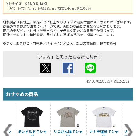
XLサイズ
SAND KHAKI
（約）身丈77cm / 身幅58cm / 袖丈24cm / 綿100％
縫製製品は特性上、製品ごとに仕上がりサイズや縫製位置に若干のずれがございます。
商品の写真および画像はイメージです。実際の商品とは異なる場合があります。
商品のデザイン・仕様・発売日などは予告なく変更となる場合があります。
画像・テキストの無断転載、及びそれに準ずる行為を一切禁止いたします。
©つくしあきひと・竹書房／メイドインアビス「烈日の黄金郷」製作委員会
「いいね」と思ったら友達に共有！
4549970289955 / 3912-2502
おすすめの商品
す Tシ
ボンドルド Tシャ
リコさん隊 Tシャ
ナナチ迷彩 Tシャ
ナナチ
ツ
ツ
ツ
ツ
ッグシ