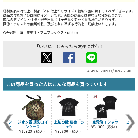
縫製製品は特性上、製品ごとに仕上がりサイズや縫製位置に若干のずれがございます。
商品の写真および画像はイメージです。実際の商品とは異なる場合があります。
商品のデザイン・仕様・発売日などは予告なく変更となる場合があります。
画像・テキストの無断転載、及びそれに準ずる行為を一切禁止いたします。
©吾峠呼世晴／集英社・アニプレックス・ufotable
「いいね」と思ったら友達に共有！
4549970290999 / 0242-2540
この商品を買った人はこんな商品も買っています
ァンクシ
ジオン軍 迷彩コイ
上弦の陸 獪岳 Tシ
鬼殺隊 Tシャツ
上弦の
ートバッ
ンケース
ャツ
¥3,300（税込）
¥1,320（税込）
¥3,300（税込）
¥3,
（税込）