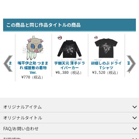
この商品と同じ作品タイトルの商品
 つまま
嘴平伊之助 つまま
宇髄天元 薄手ドラ
胡蝶しのぶ ドライ
冨岡義
の里編
れ 蝶屋敷の着物
イパーカー
Tシャツ
ッ
.
Ver.
¥6,380（税込）
¥3,520（税込）
¥1,
税込）
¥770（税込）
オリジナルアイテム
つままれ
つかまれ
ピョコッテ
オリジナルタイトル
アイテムヤ
ミスカトニック大學購買部
FAQ/お問い合わせ
FAQ
お問い合わせ