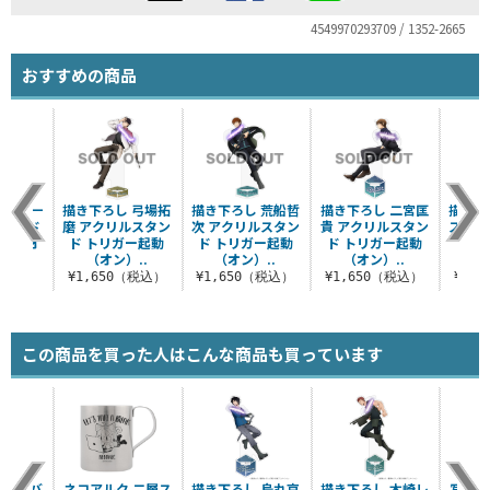
4549970293709 / 1352-2665
おすすめの商品
 迅悠一
描き下ろし 弓場拓
描き下ろし 荒船哲
描き下ろし 二宮匡
描き下
スタンド
磨 アクリルスタン
次 アクリルスタン
貴 アクリルスタン
ス ア
起動（オ
ド トリガー起動
ド トリガー起動
ド トリガー起動
ド 
..
（オン）..
（オン）..
（オン）..
（
（税込）
¥1,650（税込）
¥1,650（税込）
¥1,650（税込）
¥1,
この商品を買った人はこんな商品も買っています
 エコバ
ネコアルク 二層ス
描き下ろし 烏丸京
描き下ろし 木崎レ
写輪眼