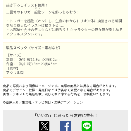
描き下ろしイラスト使用！
オン
三雲修のトリガー
起動
シーンを飾っちゃおう！
・トリガーを起動（オン）し、生身の体からトリオン体に換装される瞬間
を切り取ったイラストは描き下ろし。
・お部屋や会社のデスクなどに飾ろう！ キャラクターの存在感が楽しめる
アクリルスタンドです。
製品スペック（サイズ・素材など）
【サイズ】
本体：（約）縦11.9cm×横8.2cm
台座：（約）縦3.9cm×横4.5cm
【素材】
アクリル製
商品の写真および画像はイメージです。実際の商品とは異なる場合があります。
商品のデザイン・仕様・発売日などは予告なく変更となる場合があります。
画像・テキストの無断転載、及びそれに準ずる行為を一切禁止いたします。
©葦原大介／集英社・テレビ朝日・東映アニメーション
「いいね」と思ったら友達に共有！