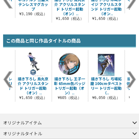
グ
テンレスマグカッ
介 アクリルスタン
イジ アクリルスタ
プ
ド トリガー起動
ンド トリガー起動
（税込）
¥6,
（オン）..
（オン..
¥3,190（税込）
¥1,650（税込）
¥1,650（税込）
この商品と同じ作品タイトルの商品
 木崎レ
描き下ろし 烏丸京
描き下ろし 王子一
描き下ろし 弓場拓
描き下
ペストリ
介 アクリルスタン
彰 65mm缶バッジ
磨 100cmタペスト
佳 10
ー起動
ド トリガー起動
トリガー起動（オ
リー トリガー起動
リー 
..
（オン）..
ン）..
（..
（税込）
¥1,650（税込）
¥605（税込）
¥6,050（税込）
¥6,
オリジナルアイテム
つままれ
つかまれ
ピョコッテ
オリジナルタイトル