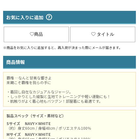
お気に入りに追加
商品
タイトル
※商品をお気に入りに追加すると、再入荷が決まった際にメールが届きます。
商品情報
覇権 …なんと甘美な響きよ
来期こそ覇権を我らの手に
・着回し自在なカジュアルなジャージ。
・しっかりとした縫製と生地でトレーニングや軽い運動にも！
・肌触りがよく着心地もバツグン！部屋着にも最適です。
製品スペック（サイズ・素材など）
Sサイズ
NAVY×WHITE
（約）身丈60cm / 身幅48cm / ポリエステル100％
Mサイズ
NAVY×WHITE
（約）身丈65cm / 身幅55cm / ポリエステル100％