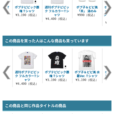
ッミ T
ポプテピピック覇
週刊ポプテピピッ
ポプ子＆ピピ美
ボブネ
ツ
権 Tシャツ
ク フルカラーTシ
「茶」 湯のみ
ッグシ
ャツ
ングス
（税込）
¥3,190（税込）
¥990（税込）
¥4,400（税込）
¥4,
この商品を買った人はこんな商品も買っています
週刊ポプテピピッ
ポプテピピック覇
ポプ子＆ピピ美 水
ポプテ
ク フルカラーTシ
権 Tシャツ
着Ver. Tシャツ
スチュ
ャツ
¥3,190（税込）
¥3,190（税込）
¥9,
¥4,400（税込）
この商品と同じ作品タイトルの商品