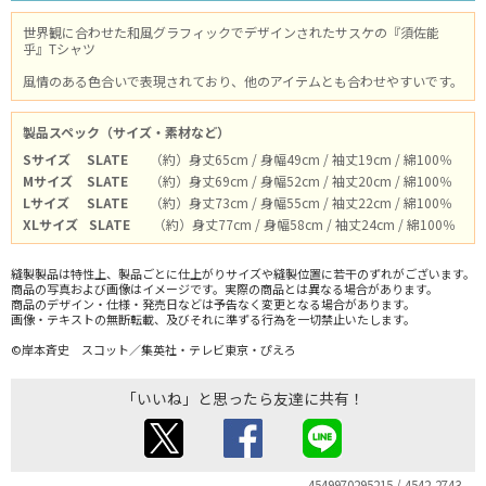
世界観に合わせた和風グラフィックでデザインされたサスケの『須佐能
乎』Tシャツ
風情のある色合いで表現されており、他のアイテムとも合わせやすいです。
製品スペック（サイズ・素材など）
Sサイズ
SLATE
（約）身丈65cm / 身幅49cm / 袖丈19cm / 綿100％
Mサイズ
SLATE
（約）身丈69cm / 身幅52cm / 袖丈20cm / 綿100％
Lサイズ
SLATE
（約）身丈73cm / 身幅55cm / 袖丈22cm / 綿100％
XLサイズ
SLATE
（約）身丈77cm / 身幅58cm / 袖丈24cm / 綿100％
縫製製品は特性上、製品ごとに仕上がりサイズや縫製位置に若干のずれがございます。
商品の写真および画像はイメージです。実際の商品とは異なる場合があります。
商品のデザイン・仕様・発売日などは予告なく変更となる場合があります。
画像・テキストの無断転載、及びそれに準ずる行為を一切禁止いたします。
©岸本斉史 スコット／集英社・テレビ東京・ぴえろ
「いいね」と思ったら友達に共有！
4549970295215 / 4542-2743