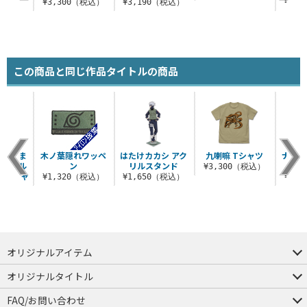
（税込）
¥3,300（税込）
¥3,190（税込）
¥6,
この商品と同じ作品タイトルの商品
 うずま
木ノ葉隠れワッペ
はたけカカシ アク
九喇嘛 Tシャツ
ナルト
両面フル
ン
リルスタンド
¥3,300（税込）
クTシャ
¥1,320（税込）
¥1,650（税込）
¥1,
（税込）
オリジナルアイテム
つままれ
つかまれ
ピョコッテ
オリジナルタイトル
アイテムヤ
ミスカトニック大學購買部
FAQ/お問い合わせ