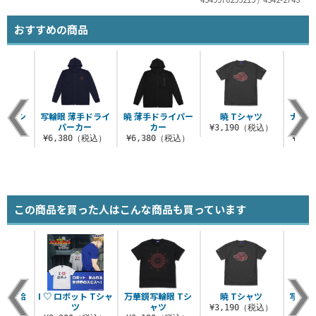
おすすめの商品
眼 Tシ
写輪眼 薄手ドライ
暁 薄手ドライパー
暁 Tシャツ
ナルト
ツ
パーカー
カー
¥3,190（税込）
（税込）
¥6,380（税込）
¥6,380（税込）
¥3,
この商品を買った人はこんな商品も買っています
ック支給
I ♡ ロボット Tシャ
万華鏡写輪眼 Tシ
暁 Tシャツ
写輪眼
ャツ
ツ
ャツ
パ
¥3,190（税込）