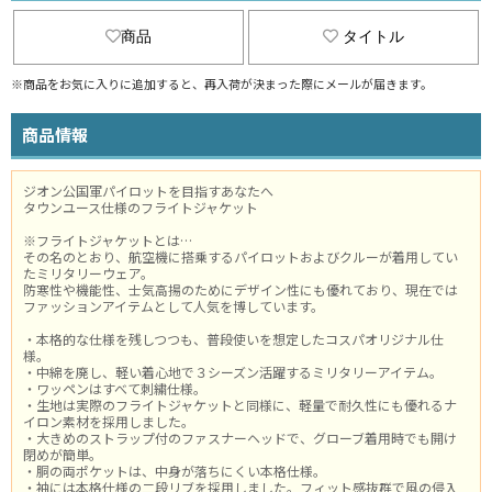
商品
タイトル
※商品をお気に入りに追加すると、再入荷が決まった際にメールが届きます。
商品情報
ジオン公国軍パイロットを目指すあなたへ
タウンユース仕様のフライトジャケット
※フライトジャケットとは…
その名のとおり、航空機に搭乗するパイロットおよびクルーが着用してい
たミリタリーウェア。
防寒性や機能性、士気高揚のためにデザイン性にも優れており、現在では
ファッションアイテムとして人気を博しています。
・本格的な仕様を残しつつも、普段使いを想定したコスパオリジナル仕
様。
・中綿を廃し、軽い着心地で３シーズン活躍するミリタリーアイテム。
・ワッペンはすべて刺繍仕様。
・生地は実際のフライトジャケットと同様に、軽量で耐久性にも優れるナ
イロン素材を採用しました。
・大きめのストラップ付のファスナーヘッドで、グローブ着用時でも開け
閉めが簡単。
・胴の両ポケットは、中身が落ちにくい本格仕様。
・袖には本格仕様の二段リブを採用しました。フィット感抜群で風の侵入