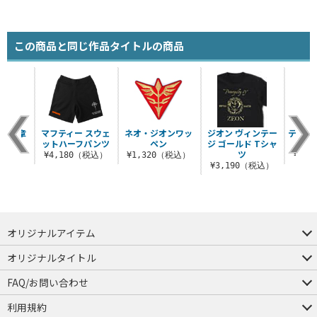
この商品と同じ作品タイトルの商品
功十字章
マフティー スウェ
ネオ・ジオンワッ
ジオン ヴィンテー
ティタ
ャツ
ットハーフパンツ
ペン
ジ ゴールド Tシャ
ツ
（税込）
¥4,180（税込）
¥1,320（税込）
¥3,
¥3,190（税込）
オリジナルアイテム
つままれ
つかまれ
ピョコッテ
オリジナルタイトル
アイテムヤ
ミスカトニック大學購買部
FAQ/お問い合わせ
FAQ
お問い合わせ
利用規約