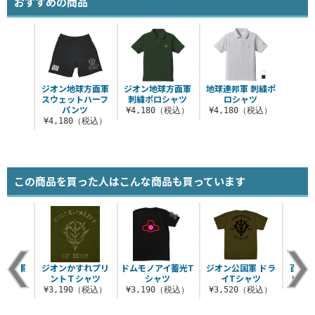
おすすめの商品
ジオン地球方面軍
ジオン地球方面軍
地球連邦軍 刺繍ポ
スウェットハーフ
刺繍ポロシャツ
ロシャツ
パンツ
¥4,180（税込）
¥4,180（税込）
¥4,180（税込）
この商品を買った人はこんな商品も買っています
球方面軍
ジオンかすれプリ
ドムモノアイ蓄光T
ジオン公国軍 ドラ
百式百
シャツ
ントＴシャツ
シャツ
イTシャツ
¥3,
（税込）
¥3,190（税込）
¥3,190（税込）
¥3,520（税込）