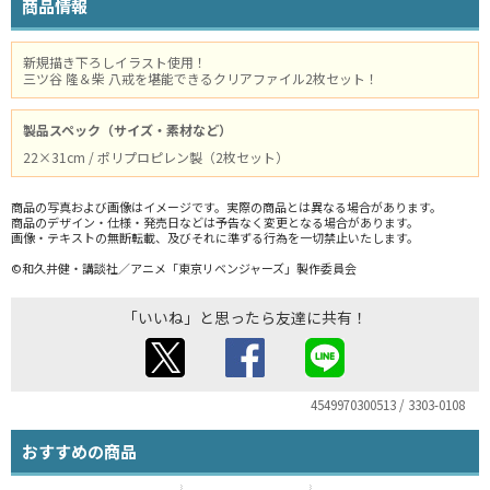
商品情報
新規描き下ろしイラスト使用！
三ツ谷 隆＆柴 八戒を堪能できるクリアファイル2枚セット！
製品スペック（サイズ・素材など）
22×31cm / ポリプロピレン製（2枚セット）
商品の写真および画像はイメージです。実際の商品とは異なる場合があります。
商品のデザイン・仕様・発売日などは予告なく変更となる場合があります。
画像・テキストの無断転載、及びそれに準ずる行為を一切禁止いたします。
©和久井健・講談社／アニメ「東京リベンジャーズ」製作委員会
「いいね」と思ったら友達に共有！
4549970300513 / 3303-0108
おすすめの商品