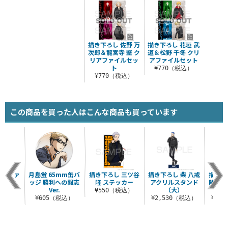
描き下ろし 佐野 万
描き下ろし 花垣 武
次郎＆龍宮寺 堅 ク
道＆松野 千冬 クリ
リアファイルセッ
アファイルセット
ト
¥770（税込）
¥770（税込）
この商品を買った人はこんな商品も買っています
リアファ
月島蛍 65mm缶バ
描き下ろし 三ツ谷
描き下ろし 柴 八戒
描き下
.3.0
ッジ 勝利への闘志
隆 ステッカー
アクリルスタンド
隆 ク
Ver.
（大）
税込）
¥550（税込）
¥605（税込）
¥2,530（税込）
¥2,