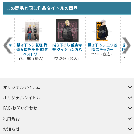
この商品と同じ作品タイトルの商品
 龍宮寺
描き下ろし 花垣 武
描き下ろし 龍宮寺
描き下ろし 三ツ谷
描き下
ッカー
道＆松野 千冬 B2タ
堅 クッションカバ
隆 ステッカー
隆＆柴 
ぺストリー
ー
税込）
¥550（税込）
¥3,190（税込）
¥2,200（税込）
¥3,
オリジナルアイテム
つままれ
つかまれ
ピョコッテ
オリジナルタイトル
アイテムヤ
ミスカトニック大學購買部
FAQ/お問い合わせ
FAQ
お問い合わせ
利用規約
会員規約・ポイント規約
特定商取引法に関する表示
プライバシーポリシー
お知らせ