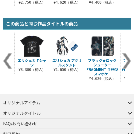
¥2,750（税込）
¥4,620（税込）
¥4,400（税込）
この商品と同じ作品タイトルの商品
エリシュカ Tシャ
エリシュカ アクリ
ブラック★ロック
ブラッ
ツ
ルスタンド
シューター
シ
FRAGMENT 手帳型
FRAG
¥3,300（税込）
¥1,650（税込）
スマホケ..
ル
¥4,620（税込）
¥6,
オリジナルアイテム
つままれ
つかまれ
ピョコッテ
オリジナルタイトル
アイテムヤ
ミスカトニック大學購買部
FAQ/お問い合わせ
FAQ
お問い合わせ