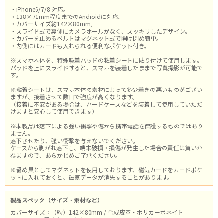
・iPhone6/7/8 対応。
・138×71mm程度までのAndroidに対応。
・カバーサイズ約142×80mm。
・スライド式で裏側にカメラホールがなく、スッキリしたデザイン。
・カバーを止めるベルトはマグネット式で開け閉め簡単。
・内側にはカードも入れられる便利なポケット付き。
※スマホ本体を、特殊吸着パッドの粘着シートに貼り付けて使用します。
パッドを上にスライドすると、スマホを装着したままで写真撮影が可能で
す。
※粘着シートは、スマホ本体の素材によって多少着きの悪いものがござい
ますが、接着させて数日で強度が高くなります。
（接着に不安がある場合は、ハードケースなどを装着して使用していただ
けますと安心して使用できます）
※本製品は落下による強い衝撃や傷から携帯電話を保護するものではあり
ません。
落下させたり、強い衝撃を与えないでください。
ケースから剥がれ落下し、端末破損・損傷が発生した場合の責任は負いか
ねますので、あらかじめご了承ください。
※留め具としてマグネットを使用しております、磁気カードをカードポケ
ットに入れておくと、磁気データが消失することがあります。
製品スペック（サイズ・素材など）
カバーサイズ：（約）142×80mm / 合成皮革・ポリカーボネイト