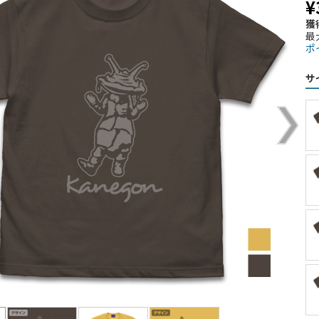
¥
獲
最
ポ
サ