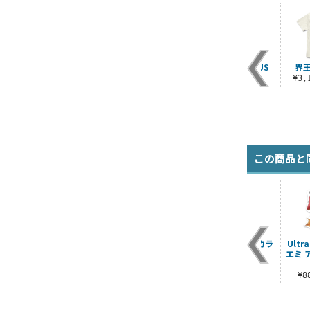
ン
マコ ハレルヤTシャ
マアアさん Tシャツ
THE LAST OF US
界王
ツ
Ellie Tシャツ
¥3,190（税込）
¥3
¥3,190（税込）
¥3,190（税込）
この商品と
ガ
カネゴン Tシャツ
メトロン星人シルエ
セブンガー フルカラ
Ultra
ット Tシャツ
ーパスケース
エミ 
¥3,300（税込）
¥3,190（税込）
¥1,430（税込）
¥