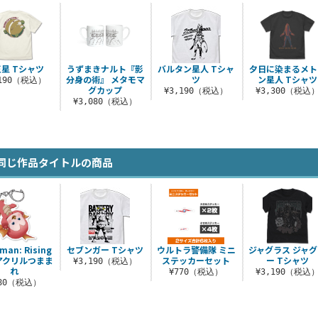
星 Tシャツ
うずまきナルト『影
バルタン星人 Tシャ
夕日に染まるメト
分身の術』 メタモマ
ツ
ン星人 Tシャツ
,190（税込）
グカップ
¥3,190（税込）
¥3,300（税込
¥3,080（税込）
同じ作品タイトルの商品
man: Rising
セブンガー Tシャツ
ウルトラ警備隊 ミニ
ジャグラス ジャ
アクリルつまま
ステッカーセット
ー Tシャツ
¥3,190（税込）
れ
¥770（税込）
¥3,190（税込
880（税込）