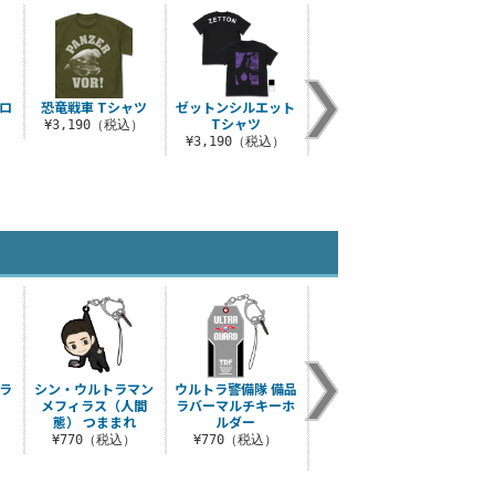
ロ
恐竜戦車 Tシャツ
ゼットンシルエット
ウルトラ警備隊 ドラ
地球
Tシャツ
イTシャツ
ラ難
¥3,190（税込）
）
¥3,190（税込）
¥3,520（税込）
¥3
グラ
シン・ウルトラマン
ウルトラ警備隊 備品
★限定★光の国ミュ
カプセ
メフィラス（人間
ラバーマルチキーホ
ージアム ウルトラマ
態） つままれ
ルダー
ンゼロ アクリルマル
）
¥3
チ..
¥770（税込）
¥770（税込）
¥880（税込）