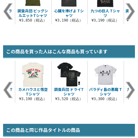
薄手ドラ
調査兵団 ビッグシ
心臓を捧げよ Tシ
九つの巨人 Tシャ
調査兵団
カー
ルエットTシャツ
ャツ
ツ
ケッ
（税込）
¥3,850（税込）
¥3,190（税込）
¥3,190（税込）
¥13,
この商品を買った人はこんな商品も買っています
ゃん T
カメハウスと悟空
調査兵団 ドライT
パラディ島の悪魔 T
九つの
ツ
Tシャツ
シャツ
シャツ
ツ 
（税込）
¥3,190（税込）
¥3,520（税込）
¥3,300（税込）
¥3,
この商品と同じ作品タイトルの商品