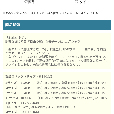
商品
タイトル
※商品をお気に入りに追加すると、再入荷が決まった際にメールが届きます。
商品情報
「心臓を捧げよ！」
調査兵団の紋章『自由の翼』をモチーフにしたTシャツ
・壁の外へと遠征する唯一の兵団“調査兵団”の紋章、『自由の翼』を前面
と背面、両スリーブにプリント。
・各プリントにはかすれた処理をほどこし、Tシャツに馴染んだデザイン。
・このTシャツを着れば“調査兵団”の団員になれる！？人類最強の兵士「リ
ヴァイ」兵士長と、勇敢な調査兵団に憧れるあなたに。
製品スペック（サイズ・素材など）
Sサイズ
BLACK
（約）身丈65cm / 身幅49cm / 袖丈19cm / 綿100％
Mサイズ
BLACK
（約）身丈69cm / 身幅52cm / 袖丈20cm / 綿100％
Lサイズ
BLACK
（約）身丈73cm / 身幅55cm / 袖丈22cm / 綿100％
XLサイズ
BLACK
（約）身丈77cm / 身幅58cm / 袖丈24cm / 綿100％
Sサイズ
SAND KHAKI
（約）身丈65cm / 身幅49cm / 袖丈19cm / 綿100％
Mサイズ
SAND KHAKI