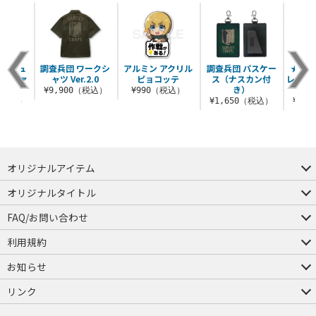
コスチュ
調査兵団 ワークシ
アルミン アクリル
調査兵団 パスケー
★限定
 リヴァ
ャツ Ver.2.0
ピョコッテ
ス（ナスカン付
レン・
.
き）
ポー
¥9,900（税込）
¥990（税込）
0（税込）
¥1,650（税込）
¥2,
オリジナルアイテム
つままれ
つかまれ
ピョコッテ
オリジナルタイトル
アイテムヤ
ミスカトニック大學購買部
FAQ/お問い合わせ
FAQ
お問い合わせ
利用規約
会員規約・ポイント規約
特定商取引法に関する表示
プライバシーポリシー
お知らせ
店舗情報
採用情報
発売日変更のお知らせ
販売代理店・取扱店募集
海外のご案内（English）
リンク
コスパグループ
ジーストア・ドット・コム