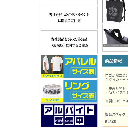
商品情報
ロゴが際立つ1
手持ちのトー
・手持ちのトー
・A3サイズ
※開口はショ
製品スペック
BLACK