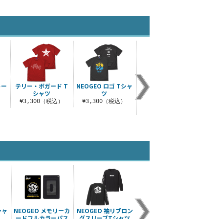
トー
テリー・ボガード T
NEOGEO ロゴ Tシャ
覇王翔吼拳を使わざ
麻宮
シャツ
ツ
るを得ない セリフア
クリルスタンド
）
¥3,300（税込）
¥3,300（税込）
¥1
¥1,650（税込）
シャ
NEOGEO メモリーカ
NEOGEO 袖リブロン
ードフルカラーパス
グスリーブTシャツ