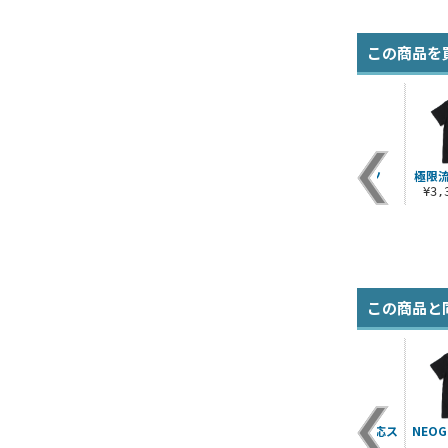
この商品を
ス
八神庵 アクリルスタ
草薙京 アクリルスタ
鳳凰脚 Tシャツ
極限流
ンド
ンド
¥3,300（税込）
¥3
¥1,650（税込）
¥1,650（税込）
この商品と
NEOGEO 屋外対応ス
NEO
テッカー