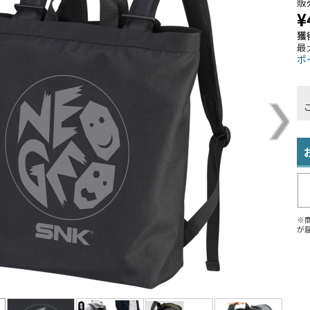
販
¥
獲
最
ポ
※
が