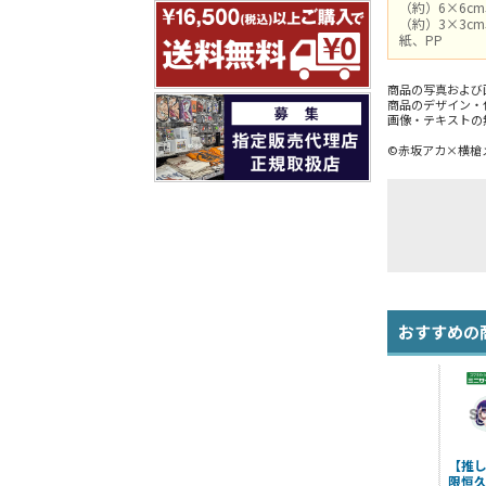
（約）6×6cm
（約）3×3cm
紙、PP
商品の写真および
商品のデザイン・
画像・テキストの
©赤坂アカ×横槍
おすすめの
【推し
限恒久