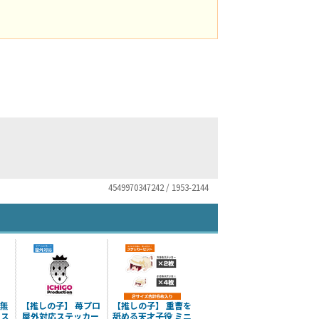
4549970347242 / 1953-2144
イ無
【推しの子】 苺プロ
【推しの子】 重曹を
 ス
屋外対応ステッカー
舐める天才子役 ミニ