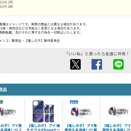
以内 2枚
以内 4枚
画像はイメージです。実際の商品とは異なる場合があります。
仕様・発売日などは予告なく変更となる場合があります。
無断転載、及びそれに準ずる行為を一切禁止いたします。
メンゴ／集英社・【推しの子】製作委員会
「いいね」と思ったら友達に共有！
商品
の子】 アイ無
【推しの子】 アイ 強
【推しの子】 アイ無
【推しの子】 ア
永遠推し!!! ミ
化ガラスiPhoneケー
限恒久永遠推し!!! 屋
限恒久永遠推し!!!