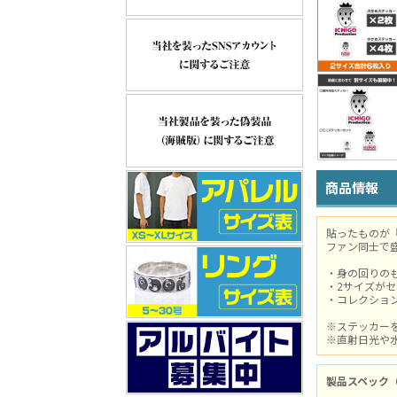
商品情報
貼ったものが
ファン同士で
・身の回りの
・2サイズが
・コレクショ
※ステッカー
※直射日光や
製品スペック