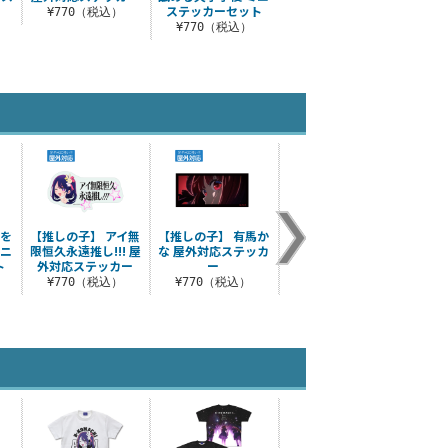
ステッカーセット
¥770（税込）
¥770（税込）
曹を
【推しの子】 アイ無
【推しの子】 有馬か
歩き茸の魔物出現注
定春和
ミニ
限恒久永遠推し!!! 屋
な 屋外対応ステッカ
意 ミニステッカーセ
ト
外対応ステッカー
ー
ット
¥
¥770（税込）
¥770（税込）
¥770（税込）