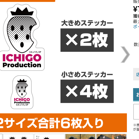
販
¥
獲
最
ポ
数
※
が