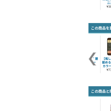
二
¥
この商品を
ー
【推しの子】 重曹を
【推しの子】 黒川あ
【推しの子】 アイ 屋
【推し
ー
舐める天才子役 屋外
かね 屋外対応ステッ
外対応ステッカー
舐める
対応ステッカー
カー
カラ
¥770（税込）
¥770（税込）
¥770（税込）
¥
この商品と