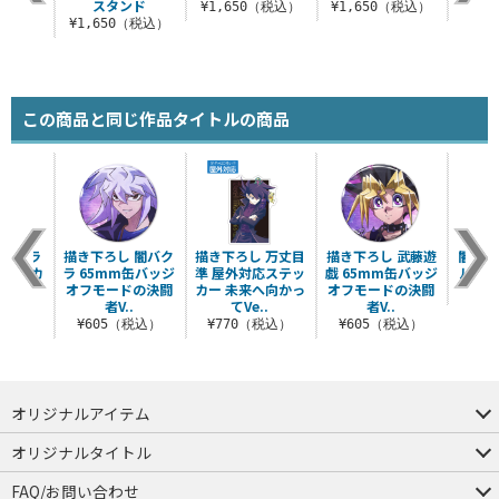
タンド
スタンド
¥1,650（税込）
¥1,650（税込）
¥8
（税込）
¥1,650（税込）
この商品と同じ作品タイトルの商品
王ゴーラ
描き下ろし 闇バク
描き下ろし 万丈目
描き下ろし 武藤遊
闇遊戯
 フルカ
ラ 65mm缶バッジ
準 屋外対応ステッ
戯 65mm缶バッジ
ルチキ
カップ
オフモードの決闘
カー 未来へ向かっ
オフモードの決闘
¥8
者V..
てVe..
者V..
（税込）
¥605（税込）
¥770（税込）
¥605（税込）
オリジナルアイテム
つままれ
つかまれ
ピョコッテ
オリジナルタイトル
アイテムヤ
ミスカトニック大學購買部
FAQ/お問い合わせ