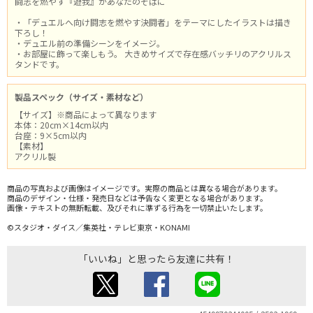
闘志を燃やす『遊我』があなたのそばに
・「デュエルへ向け闘志を燃やす決闘者」をテーマにしたイラストは描き
下ろし！
・デュエル前の準備シーンをイメージ。
・お部屋に飾って楽しもう。 大きめサイズで存在感バッチリのアクリルス
タンドです。
製品スペック（サイズ・素材など）
【サイズ】※商品によって異なります
本体：20cm×14cm以内
台座：9×5cm以内
【素材】
アクリル製
商品の写真および画像はイメージです。実際の商品とは異なる場合があります。
商品のデザイン・仕様・発売日などは予告なく変更となる場合があります。
画像・テキストの無断転載、及びそれに準ずる行為を一切禁止いたします。
©スタジオ・ダイス／集英社・テレビ東京・KONAMI
「いいね」と思ったら友達に共有！