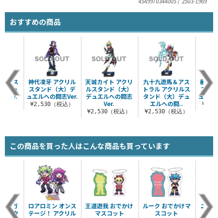
4549970344005 / 2503-1969
おすすめの商品
クリルス
神代凌牙 アクリル
天城カイト アクリ
九十九遊馬＆アス
藤木遊
大）デュ
スタンド（大）デ
ルスタンド（大）
トラル アクリルス
スタン
Ver.
ュエルへの闘志Ver.
デュエルへの闘志
タンド（大）デュ
ュエルへ
Ver.
エルへの闘..
（税込）
¥2,530（税込）
¥2,
¥2,530（税込）
¥2,530（税込）
この商品を買った人はこんな商品も買っています
ーク＆ガ
ロアロミン オンス
王道遊我 おでかけ
ルーク おでかけマ
ユウデ
ン アク
テージ！ アクリル
マスコット
スコット
リ