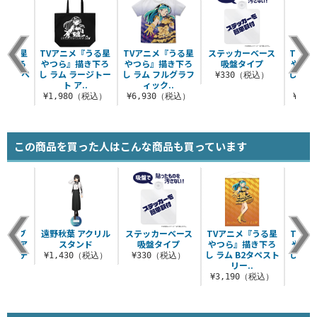
『うる星
TVアニメ『うる星
TVアニメ『うる星
ステッカーベース
TVア
描き下ろ
やつら』描き下ろ
やつら』描き下ろ
吸盤タイプ
やつら
0cmタペ
し ラム ラージトー
し ラム フルグラフ
し ラ
¥330（税込）
ト ア..
ィック..
パ
（税込）
¥1,980（税込）
¥6,930（税込）
¥1,
この商品を買った人はこんな商品も買っています
イド・ブ
遠野秋葉 アクリル
ステッカーベース
TVアニメ『うる星
TVア
ッド ア
スタンド
吸盤タイプ
やつら』描き下ろ
やつら
ンド デ
し ラム B2タペスト
し ラ
¥1,430（税込）
¥330（税込）
..
リー..
（税込）
¥3,190（税込）
¥5