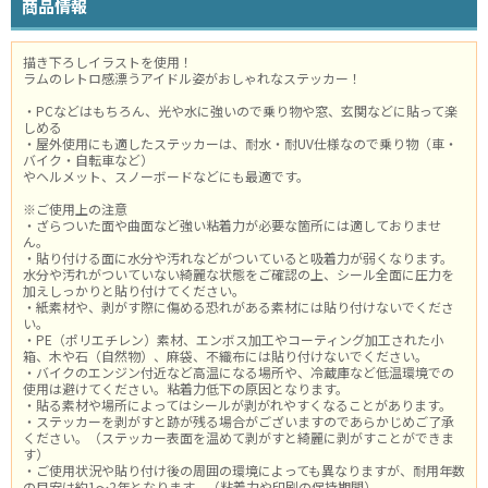
商品情報
描き下ろしイラストを使用！
ラムのレトロ感漂うアイドル姿がおしゃれなステッカー！
・PCなどはもちろん、光や水に強いので乗り物や窓、玄関などに貼って楽
しめる
・屋外使用にも適したステッカーは、耐水・耐UV仕様なので乗り物（車・
バイク・自転車など）
やヘルメット、スノーボードなどにも最適です。
※ご使用上の注意
・ざらついた面や曲面など強い粘着力が必要な箇所には適しておりませ
ん。
・貼り付ける面に水分や汚れなどがついていると吸着力が弱くなります。
水分や汚れがついていない綺麗な状態をご確認の上、シール全面に圧力を
加えしっかりと貼り付けてください。
・紙素材や、剥がす際に傷める恐れがある素材には貼り付けないでくださ
い。
・PE（ポリエチレン）素材、エンボス加工やコーティング加工された小
箱、木や石（自然物）、麻袋、不織布には貼り付けないでください。
・バイクのエンジン付近など高温になる場所や、冷蔵庫など低温環境での
使用は避けてください。粘着力低下の原因となります。
・貼る素材や場所によってはシールが剥がれやすくなることがあります。
・ステッカーを剥がすと跡が残る場合がございますのであらかじめご了承
ください。（ステッカー表面を温めて剥がすと綺麗に剥がすことができま
す）
・ご使用状況や貼り付け後の周囲の環境によっても異なりますが、耐用年数
の目安は約1～2年となります。（粘着力や印刷の保持期間）