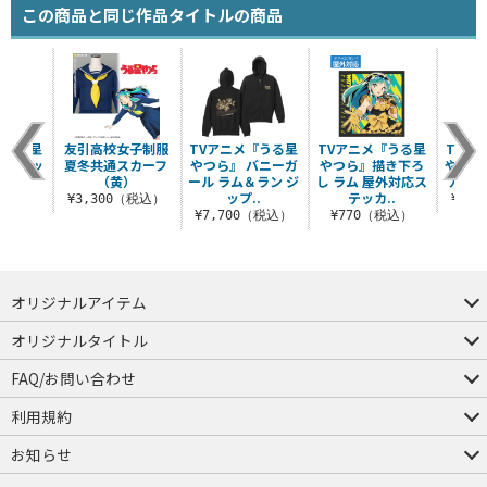
この商品と同じ作品タイトルの商品
『うる星
友引高校女子制服
TVアニメ『うる星
TVアニメ『うる星
TVア
ム ネッ
夏冬共通スカーフ
やつら』 バニーガ
やつら』描き下ろ
やつら
ーマー
（黄）
ール ラム＆ラン ジ
し ラム 屋外対応ス
カラー
ップ..
テッカ..
（税込）
¥3,300（税込）
¥1,
¥7,700（税込）
¥770（税込）
オリジナルアイテム
つままれ
つかまれ
ピョコッテ
オリジナルタイトル
アイテムヤ
ミスカトニック大學購買部
FAQ/お問い合わせ
FAQ
お問い合わせ
利用規約
会員規約・ポイント規約
特定商取引法に関する表示
プライバシーポリシー
お知らせ
店舗情報
採用情報
発売日変更のお知らせ
販売代理店・取扱店募集
海外のご案内（English）