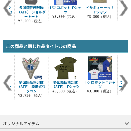
オ アク
多国籍任務部隊
I ♡ ロボット Tシャ
イサミィーーッ！
多国
Ver.2
（ATF） ショルダ
ツ
Tシャツ
（AT
ートート
税込）
¥3,300（税込）
¥3,300（税込）
¥3,
¥2,200（税込）
この商品と同じ作品タイトルの商品
務部隊
多国籍任務部隊
多国籍任務部隊
I ♡ ロボット Tシャ
ブレイ
ワッペン
（ATF） 脱着式ワ
（ATF） Tシャツ
ツ
ールア
ッペン
（税込）
¥3,300（税込）
¥3,300（税込）
¥3,
¥2,750（税込）
オリジナルアイテム
つままれ
つかまれ
ピョコッテ