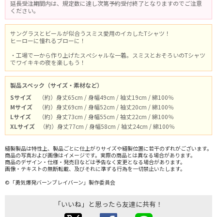
延長受注期間内は、規定数に達し次第予約受付終了となりますのでご注意
ください。
サングラスとビールが似合うスミス愛用のイカしたTシャツ！
ヒーローに憧れるブローに！
・工場で一から作り上げたスぺシャルな一着。スミスとおそろいのTシャツ
でワイキキの夜を楽しもう！
製品スペック（サイズ・素材など）
Sサイズ
（約）身丈65cm / 身幅49cm / 袖丈19cm / 綿100％
Mサイズ
（約）身丈69cm / 身幅52cm / 袖丈20cm / 綿100％
Lサイズ
（約）身丈73cm / 身幅55cm / 袖丈22cm / 綿100％
XLサイズ
（約）身丈77cm / 身幅58cm / 袖丈24cm / 綿100％
縫製製品は特性上、製品ごとに仕上がりサイズや縫製位置に若干のずれがございます。
商品の写真および画像はイメージです。実際の商品とは異なる場合があります。
商品のデザイン・仕様・発売日などは予告なく変更となる場合があります。
画像・テキストの無断転載、及びそれに準ずる行為を一切禁止いたします。
©「勇気爆発バーンブレイバーン」製作委員会
「いいね」と思ったら友達に共有！