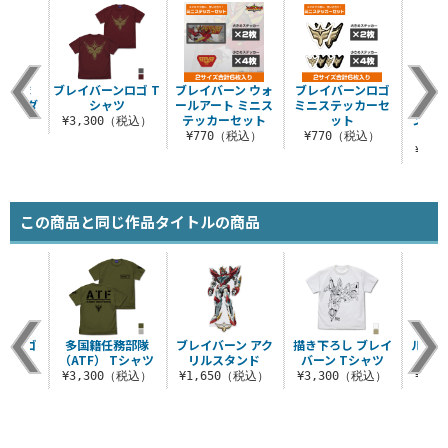
務部隊
ブレイバーンロゴ T
ブレイバーン ウォ
ブレイバーンロゴ
多国
ショルダ
シャツ
ールアート ミニス
ミニステッカーセ
（AT
ート
テッカーセット
ット
ンレス
¥3,300（税込）
（
（税込）
¥770（税込）
¥770（税込）
¥3,
この商品と同じ作品タイトルの商品
ーンロゴ
多国籍任務部隊
ブレイバーン アク
描き下ろし ブレイ
ルル 
ッペン
（ATF） Tシャツ
リルスタンド
バーン Tシャツ
（税込）
¥3,300（税込）
¥1,650（税込）
¥3,300（税込）
¥1,