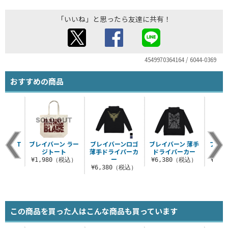
「いいね」と思ったら友達に共有！
4549970364164 / 6044-0369
おすすめの商品
ロゴ T
ブレイバーン ラー
ブレイバーンロゴ
ブレイバーン 薄手
ブレイ
ツ
ジトート
薄手ドライパーカ
ドライパーカー
ラー
ー
（税込）
¥1,980（税込）
¥6,380（税込）
¥1,
¥6,380（税込）
この商品を買った人はこんな商品も買っています