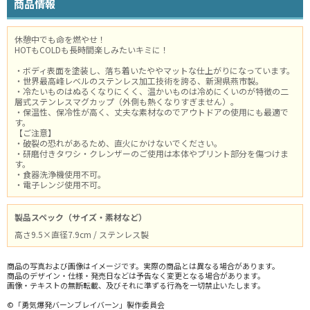
商品情報
休憩中でも命を燃やせ！
HOTもCOLDも長時間楽しみたいキミに！
・ボディ表面を塗装し、落ち着いたややマットな仕上がりになっています。
・世界最高峰レベルのステンレス加工技術を誇る、新潟県燕市製。
・冷たいものはぬるくなりにくく、温かいものは冷めにくいのが特徴の二
層式ステンレスマグカップ（外側も熱くなりすぎません）。
・保温性、保冷性が高く、丈夫な素材なのでアウトドアの使用にも最適で
す。
【ご注意】
・破裂の恐れがあるため、直火にかけないでください。
・研磨付きタワシ・クレンザーのご使用は本体やプリント部分を傷つけま
す。
・食器洗浄機使用不可。
・電子レンジ使用不可。
製品スペック（サイズ・素材など）
高さ9.5×直径7.9cm / ステンレス製
商品の写真および画像はイメージです。実際の商品とは異なる場合があります。
商品のデザイン・仕様・発売日などは予告なく変更となる場合があります。
画像・テキストの無断転載、及びそれに準ずる行為を一切禁止いたします。
©「勇気爆発バーンブレイバーン」製作委員会