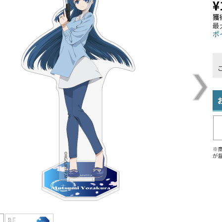
¥
獲
最
ポ
※
が