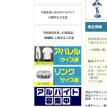
商品情報
夜桜家第10代
六美があなた
・お部屋に飾
製品スペック
【サイズ】※
本体：14cm×
台座：5cm×5
【素材】
アクリル製
商品の写真および
商品のデザイン・
画像・テキストの
©権平ひつじ／集