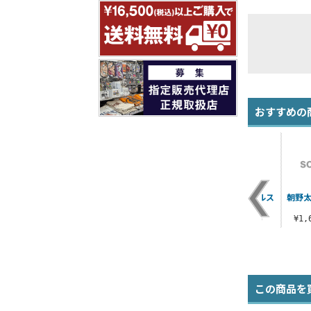
おすすめの
夜桜辛三 アクリルス
朝野太
タンド
¥1,650（税込）
¥1
この商品を