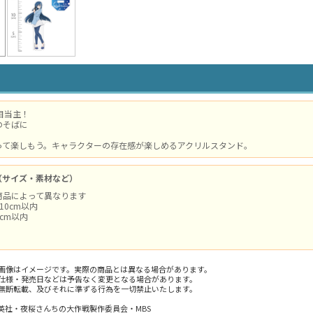
目当主！
のそばに
って楽しもう。キャラクターの存在感が楽しめるアクリルスタンド。
（サイズ・素材など）
商品によって異なります
10cm以内
cm以内
画像はイメージです。実際の商品とは異なる場合があります。
仕様・発売日などは予告なく変更となる場合があります。
無断転載、及びそれに準ずる行為を一切禁止いたします。
英社・夜桜さんちの大作戦製作委員会・MBS