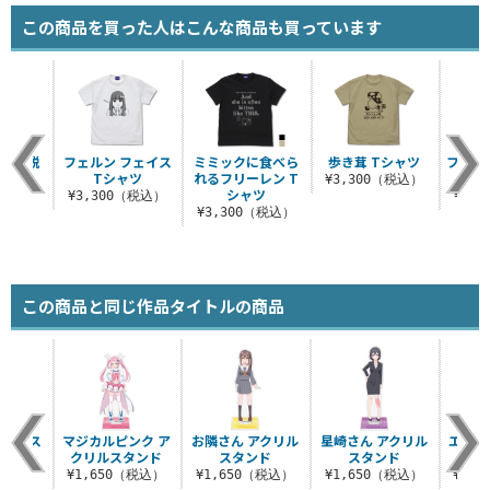
この商品を買った人はこんな商品も買っています
香の「脱
フェルン フェイス
ミミックに食べら
歩き茸 Tシャツ
ファル
シャツ
Tシャツ
れるフリーレン T
ャ
¥3,300（税込）
シャツ
（税込）
¥3,300（税込）
¥3,
¥3,300（税込）
この商品と同じ作品タイトルの商品
クリルス
マジカルピンク ア
お隣さん アクリル
星崎さん アクリル
エルザ
ド
クリルスタンド
スタンド
スタンド
（税込）
¥1,650（税込）
¥1,650（税込）
¥1,650（税込）
¥1,