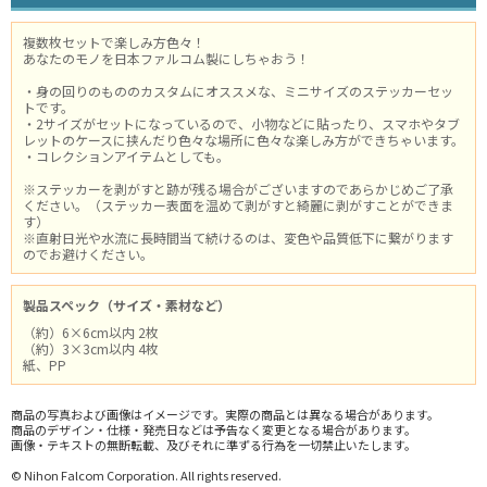
複数枚セットで楽しみ方色々！
あなたのモノを日本ファルコム製にしちゃおう！
・身の回りのもののカスタムにオススメな、ミニサイズのステッカーセッ
トです。
・2サイズがセットになっているので、小物などに貼ったり、スマホやタブ
レットのケースに挟んだり色々な場所に色々な楽しみ方ができちゃいます。
・コレクションアイテムとしても。
※ステッカーを剥がすと跡が残る場合がございますのであらかじめご了承
ください。（ステッカー表面を温めて剥がすと綺麗に剥がすことができま
す）
※直射日光や水流に長時間当て続けるのは、変色や品質低下に繋がります
のでお避けください。
製品スペック（サイズ・素材など）
（約）6×6cm以内 2枚
（約）3×3cm以内 4枚
紙、PP
商品の写真および画像はイメージです。実際の商品とは異なる場合があります。
商品のデザイン・仕様・発売日などは予告なく変更となる場合があります。
画像・テキストの無断転載、及びそれに準ずる行為を一切禁止いたします。
© Nihon Falcom Corporation. All rights reserved.