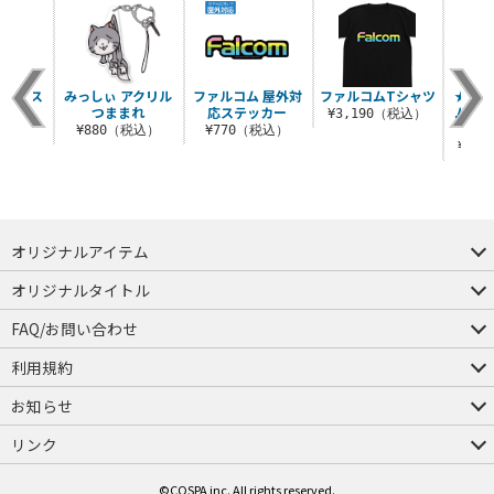
 ミニス
みっしぃ アクリル
ファルコム 屋外対
ファルコムTシャツ
★限定
セット
つままれ
応ステッカー
ムロゴ
¥3,190（税込）
税込）
¥880（税込）
¥770（税込）
¥3,
オリジナルアイテム
つままれ
つかまれ
ピョコッテ
オリジナルタイトル
アイテムヤ
ミスカトニック大學購買部
FAQ/お問い合わせ
FAQ
お問い合わせ
利用規約
会員規約・ポイント規約
特定商取引法に関する表示
プライバシーポリシー
お知らせ
店舗情報
採用情報
発売日変更のお知らせ
販売代理店・取扱店募集
海外のご案内（English）
リンク
コスパグループ
ジーストア・ドット・コム
©COSPA inc. All rights reserved.