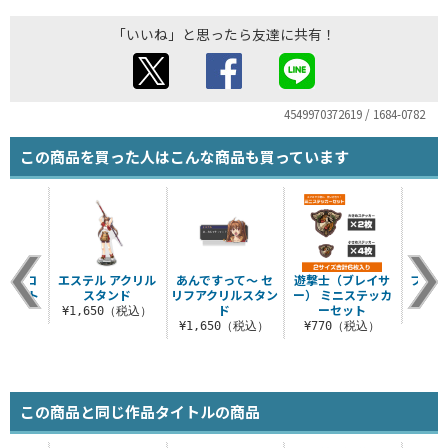
「いいね」と思ったら友達に共有！
4549970372619 / 1684-0782
この商品を買った人はこんな商品も買っています
蛇《ウロ
エステル アクリル
あんですって～ セ
遊撃士（ブレイサ
ファル
ラージト
スタンド
リフアクリルスタン
ー） ミニステッカ
応ス
ト
ド
ーセット
¥1,650（税込）
¥7
（税込）
¥1,650（税込）
¥770（税込）
この商品と同じ作品タイトルの商品