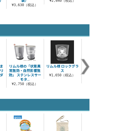
）
装）
¥2,640（税込）
）
¥3,630（税込）
ま
リムル様の「状態異
リムル様 ロックグラ
“新星”リムル＝テン
ハン
クリ
常無効・自然影響無
ス
ペスト アクリルスタ
れたリ
ダ
効」 ステンレスサー
ンド
¥1,650（税込）
モタ..
¥1,650（税込）
¥
¥2,750（税込）