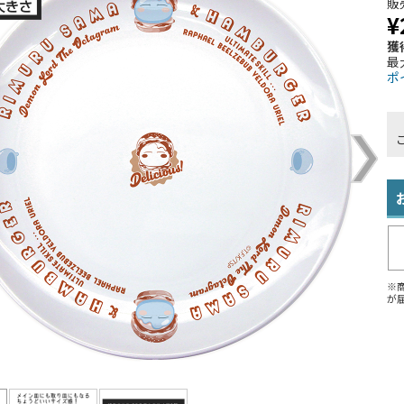
販
¥
獲
最
ポ
※
が