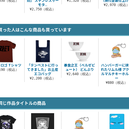
効」 ステンレスサー
（焼付塗装仕上げ
,650（税込）
¥1,320（税込）
モタ..
¥2,970（税込
¥2,750（税込）
買った人はこんな商品も買っています
ロゴ Tシャツ
「テンペストに行っ
暴食之王（ベルゼビ
ハンバーガーに挟
てきました」お土産
ュート） どんぶり
れたリムル様 ア
,190（税込）
エコバッグ
ルマルチキーホル
¥2,640（税込）
ー
¥2,200（税込）
¥880（税込）
同じ作品タイトルの商品