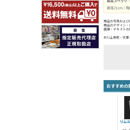
製品スペック
直径21cm /
商品の写真および
商品のデザイン・
画像・テキストの
©川上泰樹・伏瀬
おすすめの
リムル