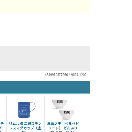
4549970377966 / 9634-1202
ステ
リムル様 二層ステン
暴食之王（ベルゼビ
プ
レスマグカップ（塗
ュート） どんぶり