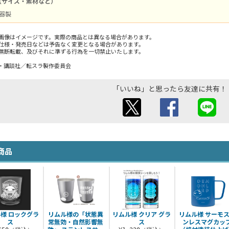
（サイズ・素材など）
 陶器製
画像はイメージです。実際の商品とは異なる場合があります。
仕様・発売日などは予告なく変更となる場合があります。
無断転載、及びそれに準ずる行為を一切禁止いたします。
・講談社／転スラ製作委員会
「いいね」と思ったら友達に共有！
商品
様 ロックグラ
リムル様の「状態異
リムル様 クリア グラ
リムル様 サーモ
ス
常無効・自然影響無
ス
ンレスマグカッ