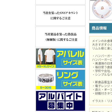
商品情報
メインのお食
大きすぎず小
リムル様と楽
・ハンバーガ
ハンバーガー
・美濃焼の日
・毎日使う食
・学校や会社
・シンプルな
・新食品衛生
・電子レンジ
・直火・オー
・研磨付きタ
イラスト：リ