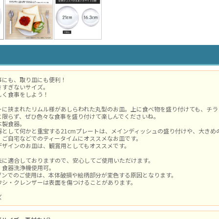
事にも、取り皿にも便利！
さすぎないサイズ。
しく食事をしよう！
ーに挟まれたリムル様があしらわれた丸型のお皿。上に食べ物を盛り付けても、チラ
に限らず、ぜひ色々な食事を盛り付けて楽しんでくださいね。
本製食器。
器として何かと重宝する21cmプレートは、メインディッシュの盛り付けや、大きめ
、ご自宅などでのティータイムにオススメなお皿です。
デザインのお皿は、観賞用としてもオススメです。
法に適合しておりますので、安心してご使用いただけます。
・食器洗浄機使用可。
ブンでのご使用は、本体破損や絵柄部分が変色する原因となります。
ワシ・クレンザーは表面を傷つけることがあります。
ズ