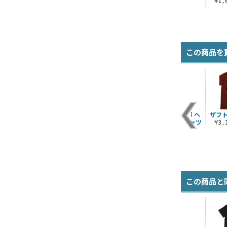
¥1
この商品を
薄
テンペストへようこ
ネオ・ジオン ヘビー
ジオン地球方面軍 ヘ
ザフト
ー
そ！ ラージトート
ウェイトTシャツ
ビーウェイトTシャツ
¥3
¥1,980（税込）
¥3,520（税込）
¥3,520（税込）
この商品と