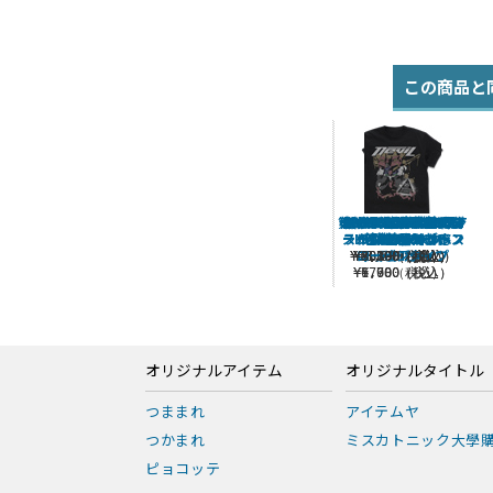
この商品と
第08MS小隊 ファティ
シャア専用ロゴTシャ
俺がガンダムだ！！T
ティターンズマークT
シュラク隊 脱着式ワ
描き下ろし ウェイブ
ジオン ステンシルマ
シャリア・ブル アク
ニャアン アクリルつ
トランザムは使うな
ジオン勲功十字章脱
ガンダム・バルバト
デビルガンダム Tシ
無識別型ザクII ソラ
ジオン突撃機動軍
スルプス フルグラフ
ライダー 屋外対応ス
ーク 脱着式ワッペン
MA-1ジャケット
ーグジャケット
リルつままれ
着式ワッペン
リ機 Tシャツ
よ！Tシャツ
シャツ
ッペン
ままれ
シャツ
ャツ
ツ
ロービジタイプ
ィックTシャツ
テッカー
¥16,500（税込）
¥13,200（税込）
¥3,190（税込）
¥3,190（税込）
¥3,190（税込）
¥2,200（税込）
¥1,760（税込）
¥3,190（税込）
¥3,300（税込）
¥3,190（税込）
¥880（税込）
¥880（税込）
¥6,600（税込）
¥1,980（税込）
¥770（税込）
オリジナルアイテム
オリジナルタイトル
つままれ
アイテムヤ
つかまれ
ミスカトニック大學
ピョコッテ