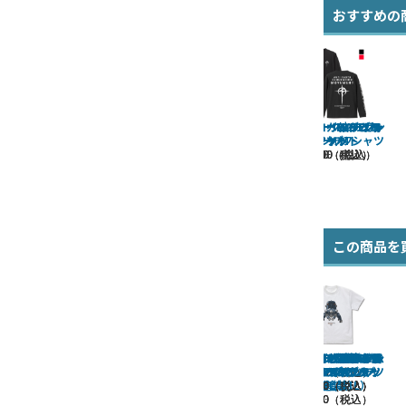
おすすめの
マフティースローガン
マフティー MA-1ジャ
マフティー M-51ジャ
マフティー フライト
マフティー 袖リブロ
クスィーガンダム T
ペーネロペー Tシャ
ングスリーブTシャツ
ジャケット
Tシャツ
ケット
シャツ
ケット
ツ
¥13,200（税込）
¥31,900（税込）
¥13,200（税込）
¥3,190（税込）
¥3,190（税込）
¥3,190（税込）
¥4,290（税込）
この商品を
民主主義に乾杯Tシャ
GP01フルバーニアン
ν（ニュー）ガンダム
GNドライヴ Tシャツ
ジオン ビッグシルエ
調査兵団 ビッグシル
サイクロプス隊 二層
マフティー 二層ステ
マフティー 袖リブロ
★限定★カボチャマ
なんとでもなるはず
タチコマと同期中 T
マフティー ドライT
マフティー脱着式ワ
やってみせろよ、マ
ングスリーブTシャツ
スク フェイスTシャ
ステンレスマグカッ
フティー！ Tシャツ
ンレスマグカップ
エットTシャツ
シャツ Ver.2.0
ットTシャツ
だ Tシャツ
Tシャツ
Tシャツ
シャツ
ッペン
ツ
¥3,190（税込）
ツ（XXL/3XL）
プ（塗装）
（塗装）
¥3,520（税込）
¥1,540（税込）
¥3,190（税込）
¥3,190（税込）
¥3,520（税込）
¥3,850（税込）
¥3,190（税込）
¥3,190（税込）
¥3,190（税込）
¥4,290（税込）
¥3,300（税込）
¥3,630（税込）
¥3,190（税込）
¥3,630（税込）