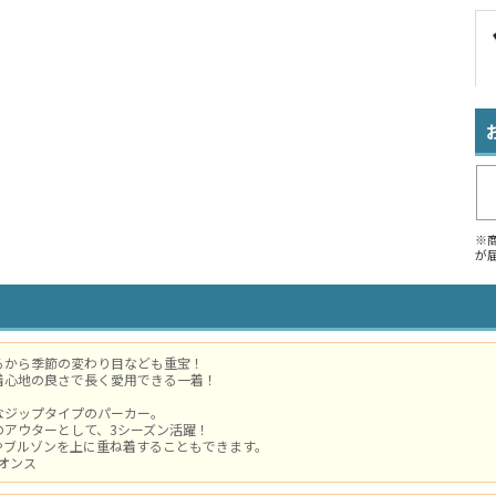
※
が
るから季節の変わり目なども重宝！
着心地の良さで長く愛用できる一着！
なジップタイプのパーカー。
のアウターとして、3シーズン活躍！
やブルゾンを上に重ね着することもできます。
7オンス