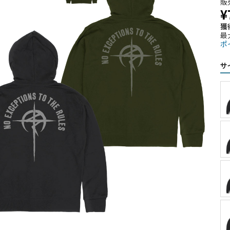
販
¥
獲
最
ポ
サ