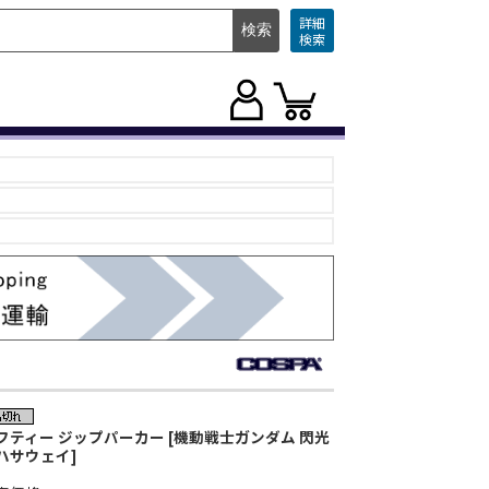
詳細
検索
フティー ジップパーカー [機動戦士ガンダム 閃光
ハサウェイ]