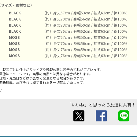
（サイズ・素材など）
BLACK
（約）身丈67cm / 身幅53cm / 袖丈62cm / 綿100％
BLACK
（約）身丈70cm / 身幅56cm / 袖丈63cm / 綿100％
BLACK
（約）身丈73cm / 身幅59cm / 袖丈63cm / 綿100％
BLACK
（約）身丈76cm / 身幅62cm / 袖丈63cm / 綿100％
MOSS
（約）身丈67cm / 身幅53cm / 袖丈62cm / 綿100％
MOSS
（約）身丈70cm / 身幅56cm / 袖丈63cm / 綿100％
MOSS
（約）身丈73cm / 身幅59cm / 袖丈63cm / 綿100％
MOSS
（約）身丈76cm / 身幅62cm / 袖丈63cm / 綿100％
、製品ごとに仕上がりサイズや縫製位置に若干のずれがございます。
画像はイメージです。実際の商品とは異なる場合があります。
仕様・発売日などは予告なく変更となる場合があります。
無断転載、及びそれに準ずる行為を一切禁止いたします。
ズ
「いいね」と思ったら友達に共有！