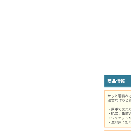
商品情報
サッと羽織れ
頑丈な作りと
・厚手で丈夫
・肌寒い季節
・ジャケット
・生地厚：9.