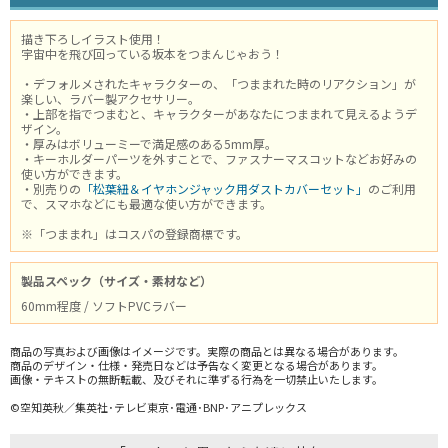
描き下ろしイラスト使用！
宇宙中を飛び回っている坂本をつまんじゃおう！
・デフォルメされたキャラクターの、「つままれた時のリアクション」が
楽しい、ラバー製アクセサリー。
・上部を指でつまむと、キャラクターがあなたにつままれて見えるようデ
ザイン。
・厚みはボリューミーで満足感のある5mm厚。
・キーホルダーパーツを外すことで、ファスナーマスコットなどお好みの
使い方ができます。
・別売りの
「松葉紐＆イヤホンジャック用ダストカバーセット」
のご利用
で、スマホなどにも最適な使い方ができます。
※「つままれ」はコスパの登録商標です。
製品スペック（サイズ・素材など）
60mm程度 / ソフトPVCラバー
商品の写真および画像はイメージです。実際の商品とは異なる場合があります。
商品のデザイン・仕様・発売日などは予告なく変更となる場合があります。
画像・テキストの無断転載、及びそれに準ずる行為を一切禁止いたします。
©空知英秋／集英社･テレビ東京･電通･BNP･アニプレックス