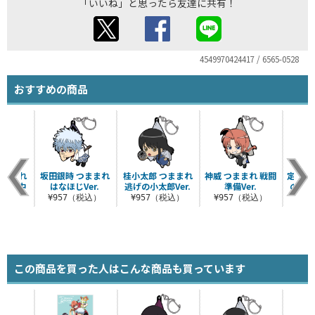
「いいね」と思ったら友達に共有！
4549970424417 / 6565-0528
おすすめの商品
つままれ
坂田銀時 つままれ
桂小太郎 つままれ
神威 つままれ 戦闘
定春 
お仕事中
はなほじVer.
逃げの小太郎Ver.
準備Ver.
の傘ゲ
¥957（税込）
¥957（税込）
¥957（税込）
¥9
税込）
この商品を買った人はこんな商品も買っています