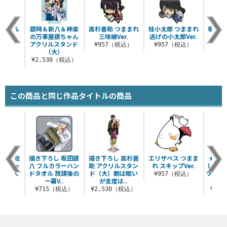
アクリル
銀時＆新八＆神楽
高杉晋助 つままれ
桂小太郎 つままれ
坂田銀
ッテ
の万事屋銀ちゃん
三味線Ver.
逃げの小太郎Ver.
はな
アクリルスタンド
（税込）
¥957（税込）
¥957（税込）
¥9
（大）
¥2,530（税込）
この商品と同じ作品タイトルの商品
 沖田総
描き下ろし 坂田銀
描き下ろし 高杉晋
エリザベス つまま
★限定
応ステッ
八 フルカラーハン
助 アクリルスタン
れ スキップVer.
し 坂
から覗く
ドタオル 放課後の
ド（大）朝は眠い
ラアク
¥957（税込）
..
一幕V..
が支度は..
（
税込）
¥715（税込）
¥2,530（税込）
¥2,