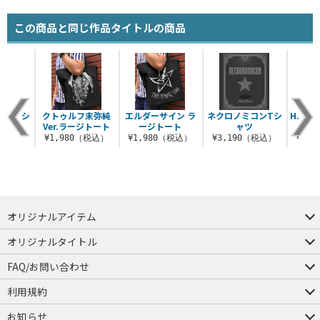
この商品と同じ作品タイトルの商品
の猫Tシ
クトゥルフ末弥純
エルダーサイン ラ
ネクロノミコンTシ
H.P.
Ver.
Ver.ラージトート
ージトート
ャツ
（税込）
¥1,980（税込）
¥1,980（税込）
¥3,190（税込）
¥3,
オリジナルアイテム
つままれ
つかまれ
ピョコッテ
オリジナルタイトル
アイテムヤ
ミスカトニック大學購買部
FAQ/お問い合わせ
FAQ
お問い合わせ
利用規約
会員規約・ポイント規約
特定商取引法に関する表示
プライバシーポリシー
お知らせ