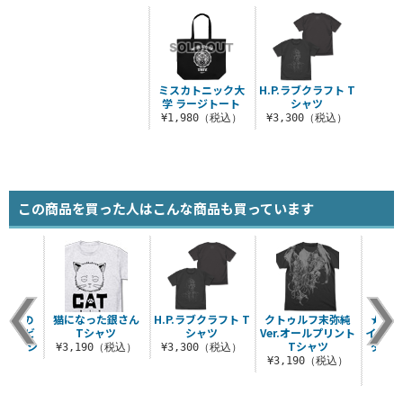
ミスカトニック大
H.P.ラブクラフト T
学 ラージトート
シャツ
¥1,980（税込）
¥3,300（税込）
この商品を買った人はこんな商品も買っています
ス「俺の
猫になった銀さん
H.P.ラブクラフト T
クトゥルフ末弥純
★限定
な」 ビ
Tシャツ
シャツ
Ver.オールプリント
イヤホ
ットTシ
Tシャツ
ダスト
¥3,190（税込）
¥3,300（税込）
ツ
¥3,190（税込）
（税込）
¥1