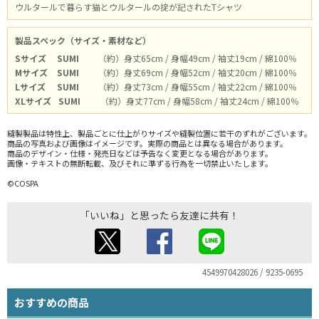
ウルタールで暮らす猫とウルタールの掟が記されたTシャツ
製品スペック（サイズ・素材など）
Sサイズ
SUMI
（約）身丈65cm / 身幅49cm / 袖丈19cm / 綿100％
Mサイズ
SUMI
（約）身丈69cm / 身幅52cm / 袖丈20cm / 綿100％
Lサイズ
SUMI
（約）身丈73cm / 身幅55cm / 袖丈22cm / 綿100％
XLサイズ
SUMI
（約）身丈77cm / 身幅58cm / 袖丈24cm / 綿100％
縫製製品は特性上、製品ごとに仕上がりサイズや縫製位置に若干のずれがございます。
商品の写真および画像はイメージです。実際の商品とは異なる場合があります。
商品のデザイン・仕様・発売日などは予告なく変更となる場合があります。
画像・テキストの無断転載、及びそれに準ずる行為を一切禁止いたします。
©COSPA
「いいね」と思ったら友達に共有！
4549970428026 / 9235-0695
おすすめの商品