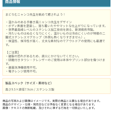
商品情報
まどろむニャンコ先生を眺めて癒されよう！
・温かみのある手書き風ニャンコ先生をデザイン
・ボディ表面を塗装し、落ち着いたややマットな仕上がりになっています。
・世界最高峰レベルのステンレス加工技術を誇る、新潟県燕市製。
・冷たいものはぬるくなりにくく、温かいものは冷めにくいのが特徴の二
層式ステンレスマグカップ（外側も熱くなりすぎません）。
・保温性、保冷性が高く、丈夫な素材なのでアウトドアの使用にも最適で
す。
【ご注意】
・破裂の恐れがあるため、直火にかけないでください。
・研磨付きタワシ・クレンザーのご使用は本体やプリント部分を傷つけま
す。
・食器洗浄機使用不可。
・電子レンジ使用不可。
製品スペック（サイズ・素材など）
高さ9.5×直径7.9cm / ステンレス製
商品の写真および画像はイメージです。実際の商品とは異なる場合があります。
商品のデザイン・仕様・発売日などは予告なく変更となる場合があります。
画像・テキストの無断転載、及びそれに準ずる行為を一切禁止いたします。