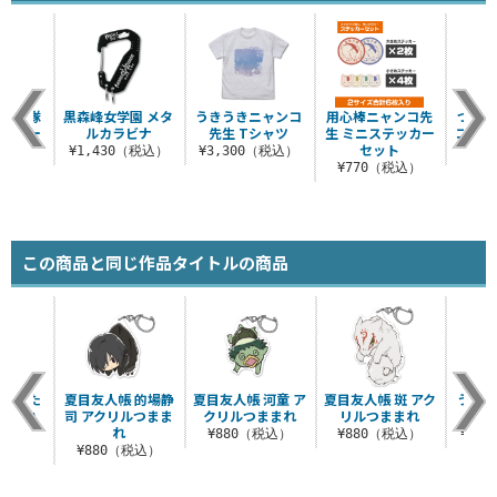
ッド戦隊
黒森峰女学園 メタ
うきうきニャンコ
用心棒ニャンコ先
つかま
ルカラー
ルカラビナ
先生 Tシャツ
生 ミニステッカー
コ先生
ペン
セット
¥1,430（税込）
¥3,300（税込）
¥7
（税込）
¥770（税込）
この商品と同じ作品タイトルの商品
先生とた
夏目友人帳 的場静
夏目友人帳 河童 ア
夏目友人帳 斑 アク
うき
つままれ
司 アクリルつまま
クリルつままれ
リルつままれ
先生
れ
税込）
¥880（税込）
¥880（税込）
¥3,
¥880（税込）