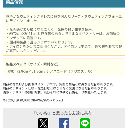
商品情報
華やかなウェディングドレスに身を包んだリーファをウェディングフォト風
にデザインしました。
・光沢感があり皺になりにくく、発色の良い生地を使用。
・約72cm×約51cmと存在感のあるカラフルなタペストリーは、お部屋の
インテリアに最適です。
・開封時製品に畳みジワがついております。
・アイロンをかけてご使用ください。アイロンは中温で、あて布をあてて製
品裏面におかけください。
製品スペック（サイズ・素材など）
（約）72.8cm×51.5cm / レアスエード（ポリエステル）
商品の写真および画像はイメージです。実際の商品とは異なる場合があります。
商品のデザイン・仕様・発売日などは予告なく変更となる場合があります。
画像・テキストの無断転載、及びそれに準ずる行為を一切禁止いたします。
©2020 川原 礫/KADOKAWA/SAO-P Project
「いいね」と思ったら友達に共有！