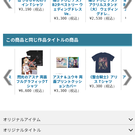
イン Tシャツ
B2タペストリー ウ
アクリルスタンド
B2タ
ェディングドレス
（大） ウェディン
ェディ
（税込）
¥3,190（税込）
Ve..
グドレ..
¥3,300（税込）
¥2,530（税込）
¥3,
この商品と同じ作品タイトルの商品
クリルス
閃光のアスナ 両面
アスナ＆ユウキ 両
《整合騎士》アリ
アクリ
プVer.
フルグラフィックT
面プリントクッシ
ス Tシャツ
シャツ
ョンカバー
（税込）
¥3,300（税込）
¥9
¥6,600（税込）
¥3,300（税込）
オリジナルアイテム
つままれ
つかまれ
ピョコッテ
オリジナルタイトル