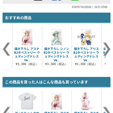
4549970428606 / 3435-0948
おすすめの商品
描き下ろし アスナ
描き下ろし シノン
描き下ろし アリス
描き下
B2タペストリー ウ
B2タペストリー ウ
B2タペストリー ウ
B2タ
ェディングドレス
ェディングドレス
ェディングドレス
ェディ
Ve..
Ve..
Ve..
¥3,300（税込）
¥3,300（税込）
¥3,300（税込）
¥3,
この商品を買った人はこんな商品も買っています
 Tシャ
ぼっちちゃんのサ
描き下ろし アスナ
描き下ろし アスナ
描き下