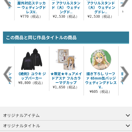
ステッカ
屋外対応ステッカ
ァ アクリルスタン
アクリルスタンド
ート 1
ィングド
ー ウェディングド
ド（大） ウェディ
（大） ウェディン
..
レスV..
ングド..
グドレ..
¥5,
税込）
¥770（税込）
¥2,530（税込）
¥2,530（税込）
この商品と同じ作品タイトルの商品
 シノン
《絶剣》ユウキ ジ
★限定★キュアメイ
描き下ろし リーフ
描き下
ッジ ウ
ップパーカー
ドアスナ フルカラ
ァ 65mm缶バッジ
ァ ミ
グドレス
ーマグカップ
ウェディングドレス
セット
¥8,800（税込）
.
V..
グ
¥1,650（税込）
税込）
¥605（税込）
¥7
オリジナルアイテム
つままれ
つかまれ
ピョコッテ
オリジナルタイトル