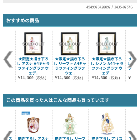
4549970428897 / 3435-0757G
おすすめの商品
★限定★描き下ろ
★限定★描き下ろ
★限定★描き下ろ
★限定
し アスナ A4キャラ
し リーファ A4キャ
し シノン A4キャラ
し ユウ
ファイングラフ ウ
ラファイングラフ
ファイングラフ ウ
ファイ
ェデ..
ウェ..
ェデ..
¥14,300（税込）
¥14,300（税込）
¥14,300（税込）
¥14,
この商品を買った人はこんな商品も買っています
 アリス
描き下ろし アスナ
描き下ろし リーフ
描き下ろし アリス
アスナ