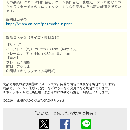
その品質にはアニメ制作会社、ゲーム製作会社、出版社、テレビ局などの
キャラクター業界のプロフェッショナルな企業様からも高い評価を得てい
ます。
詳細はコチラ
https://chara-art.com/pages/about-print
製品スペック（サイズ・素材など）
【サイズ】
イラスト：（約）29.7cm×21cm（A4サイズ）
フレーム：（約）44cm×35cm 厚さ1cm
【素材】
フレーム：樹脂
面材：アクリル
印刷紙：キャラファイン専用紙
商品の写真および画像はイメージです。実際の商品とは異なる場合があります。
商品のデザイン・仕様・発売日などは予告なく変更となる場合があります。
画像・テキストの無断転載、及びそれに準ずる行為を一切禁止いたします。
©2020 川原 礫/KADOKAWA/SAO-P Project
「いいね」と思ったら友達に共有！