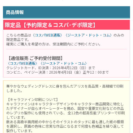
商品情報
限定品【予約限定＆コスパ･デポ限定】
こちらの商品は
〈コスパWEB通販〉
〈ジーストア・ドット・コム〉
のみの
限定商品です。
確実にご購入を希望の方は、受注期間内にご予約ください。
【通信販売 ご予約受付期間】
〈コスパWEB通販〉
〈ジーストア・ドット・コム〉
クレジットカード、ID決済：2026年4月12日（日）まで
コンビニ、ペイジー決済：2026年4月3日（金）正午12：00まで
華やかなウェディングドレスに身を包んだアリスを高品質・高精細で印刷
しました。
【キャラファイン印刷について】
キャラファインはキャラクターデザインやキャラクター商品開発に特化し
たデザイナーが自らオペーレーターを務め、国宝や重要文化財などの作品
のレプリカ製作にも使用されている、 全12色の超高性能プリンターで印刷
しています。
数ある高級半画用紙の中からそのイラストのタッチに最も適した紙の種類
を選択し、原画の色味に忠実な作品になるまで何度も色補正を繰り返して
製作しています。