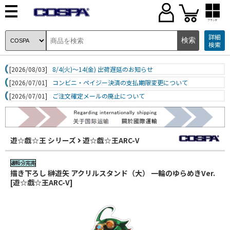
ブランド
詳細
検索
[2026/08/03]
8/4(火)～14(金) 出荷遅延のお知らせ
[2026/07/01]
コンビニ・ペイジー決済の支払期限変更について
[2026/07/01]
ご注文確定メールの廃止について
遊☆戯☆王 シリーズ
遊☆戯☆王ARC-V
描き下ろし 榊遊矢 アクリルスタンド（大） 一輪のゆらめきVer.
[遊☆戯☆王ARC-V]