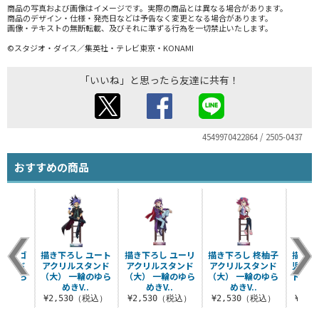
商品の写真および画像はイメージです。実際の商品とは異なる場合があります。
商品のデザイン・仕様・発売日などは予告なく変更となる場合があります。
画像・テキストの無断転載、及びそれに準ずる行為を一切禁止いたします。
©スタジオ・ダイス／集英社・テレビ東京・KONAMI
「いいね」と思ったら友達に共有！
4549970422864 / 2505-0437
おすすめの商品
 ユーゴ
描き下ろし ユート
描き下ろし ユーリ
描き下ろし 柊柚子
描き下
スタンド
アクリルスタンド
アクリルスタンド
アクリルスタンド
児 ア
輪のゆら
（大） 一輪のゆら
（大） 一輪のゆら
（大） 一輪のゆら
ド（大
..
めきV..
めきV..
めきV..
ら
（税込）
¥2,530（税込）
¥2,530（税込）
¥2,530（税込）
¥2,