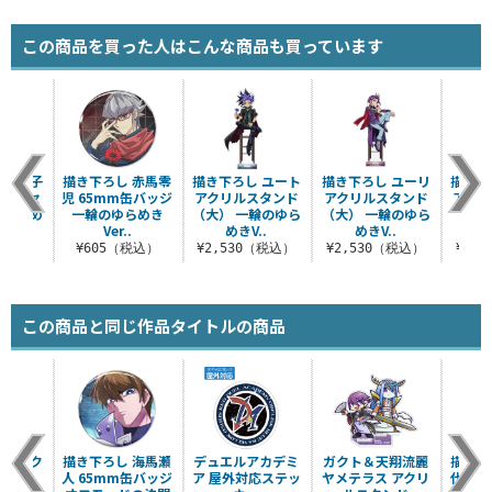
この商品を買った人はこんな商品も買っています
 柊柚子
描き下ろし 赤馬零
描き下ろし ユート
描き下ろし ユーリ
描き下
ッカーセ
児 65mm缶バッジ
アクリルスタンド
アクリルスタンド
アクリ
のゆらめ
一輪のゆらめき
（大） 一輪のゆら
（大） 一輪のゆら
（大）
.
Ver..
めきV..
めきV..
税込）
¥605（税込）
¥2,530（税込）
¥2,530（税込）
¥2,
この商品と同じ作品タイトルの商品
 マスク
描き下ろし 海馬瀬
デュエルアカデミ
ガクト＆天翔流麗
描き下
人 65mm缶バッジ
ア 屋外対応ステッ
ヤメテラス アクリ
代 屋
（税込）