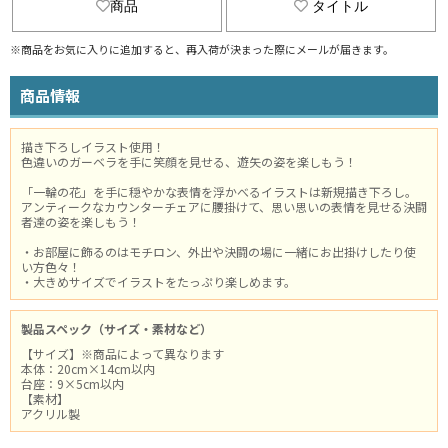
商品
タイトル
※商品をお気に入りに追加すると、再入荷が決まった際にメールが届きます。
商品情報
描き下ろしイラスト使用！
色違いのガーベラを手に笑顔を見せる、遊矢の姿を楽しもう！
「一輪の花」を手に穏やかな表情を浮かべるイラストは新規描き下ろし。
アンティークなカウンターチェアに腰掛けて、思い思いの表情を見せる決闘
者達の姿を楽しもう！
・お部屋に飾るのはモチロン、外出や決闘の場に一緒にお出掛けしたり使
い方色々！
・大きめサイズでイラストをたっぷり楽しめます。
製品スペック（サイズ・素材など）
【サイズ】※商品によって異なります
本体：20cm×14cm以内
台座：9×5cm以内
【素材】
アクリル製