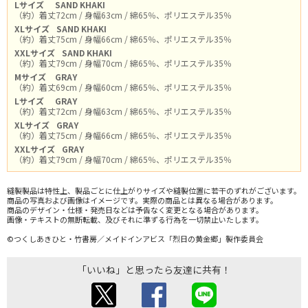
Lサイズ
SAND KHAKI
（約）着丈72cm / 身幅63cm / 綿65％、ポリエステル35％
XLサイズ
SAND KHAKI
（約）着丈75cm / 身幅66cm / 綿65％、ポリエステル35％
XXLサイズ
SAND KHAKI
（約）着丈79cm / 身幅70cm / 綿65％、ポリエステル35％
Mサイズ
GRAY
（約）着丈69cm / 身幅60cm / 綿65％、ポリエステル35％
Lサイズ
GRAY
（約）着丈72cm / 身幅63cm / 綿65％、ポリエステル35％
XLサイズ
GRAY
（約）着丈75cm / 身幅66cm / 綿65％、ポリエステル35％
XXLサイズ
GRAY
（約）着丈79cm / 身幅70cm / 綿65％、ポリエステル35％
縫製製品は特性上、製品ごとに仕上がりサイズや縫製位置に若干のずれがございます。
商品の写真および画像はイメージです。実際の商品とは異なる場合があります。
商品のデザイン・仕様・発売日などは予告なく変更となる場合があります。
画像・テキストの無断転載、及びそれに準ずる行為を一切禁止いたします。
©つくしあきひと・竹書房／メイドインアビス「烈日の黄金郷」製作委員会
「いいね」と思ったら友達に共有！