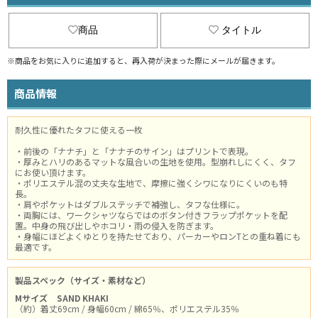
商品
タイトル
※商品をお気に入りに追加すると、再入荷が決まった際にメールが届きます。
商品情報
耐久性に優れたタフに使える一枚
・前後の「ナナチ」と「ナナチのサイン」はプリントで表現。
・厚みとハリのあるマットな風合いの生地を使用。型崩れしにくく、タフ
にお使い頂けます。
・ポリエステル混の丈夫な生地で、摩擦に強くシワになりにくいのも特
長。
・肩やポケットはダブルステッチで補強し、タフな仕様に。
・両胸には、ワークシャツならではのボタン付きフラップポケットを配
置。中身の飛び出しやホコリ・雨の侵入を防ぎます。
・身幅にほどよくゆとりを持たせており、パーカーやロンTとの重ね着にも
最適です。
製品スペック（サイズ・素材など）
Mサイズ
SAND KHAKI
（約）着丈69cm / 身幅60cm / 綿65％、ポリエステル35％