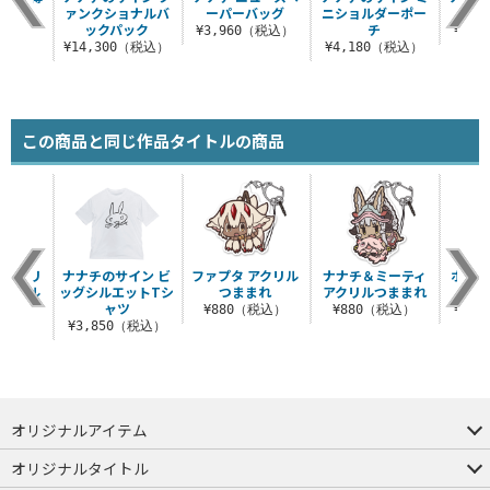
ドマグ
ァンクショナルバ
ーパーバッグ
ニショルダーポー
繍ロ
ックパック
チ
（税込）
¥3,960（税込）
¥3,
¥14,300（税込）
¥4,180（税込）
この商品と同じ作品タイトルの商品
 アクリ
ナナチのサイン ビ
ファプタ アクリル
ナナチ＆ミーティ
ボンド
キーホル
ッグシルエットTシ
つままれ
アクリルつままれ
ー
ャツ
¥880（税込）
¥880（税込）
¥3,
税込）
¥3,850（税込）
オリジナルアイテム
つままれ
つかまれ
ピョコッテ
オリジナルタイトル