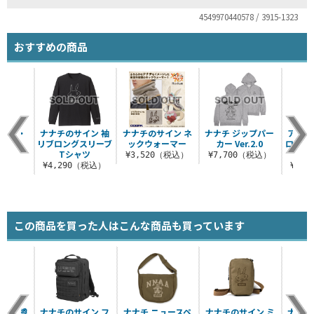
4549970440578 / 3915-1323
おすすめの商品
サイン・
ナナチのサイン 袖
ナナチのサイン ネ
ナナチ ジップパー
アビス
シャツ
リブロングスリーブ
ックウォーマー
カー Ver.2.0
ロング
Tシャツ
（税込）
¥3,520（税込）
¥7,700（税込）
¥4,290（税込）
¥4,
この商品を買った人はこんな商品も買っています
イン 樽
ナナチのサイン フ
ナナチ ニュースペ
ナナチのサイン ミ
ナナチ