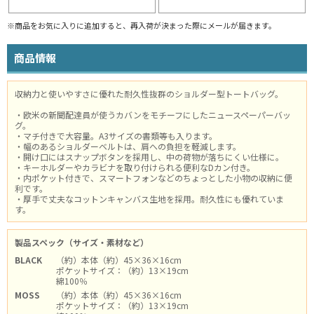
※商品をお気に入りに追加すると、再入荷が決まった際にメールが届きます。
商品情報
収納力と使いやすさに優れた耐久性抜群のショルダー型トートバッグ。
・欧米の新聞配達員が使うカバンをモチーフにしたニュースペーパーバッ
グ。
・マチ付きで大容量。A3サイズの書類等も入ります。
・幅のあるショルダーベルトは、肩への負担を軽減します。
・開け口にはスナップボタンを採用し、中の荷物が落ちにくい仕様に。
・キーホルダーやカラビナを取り付けられる便利なDカン付き。
・内ポケット付きで、スマートフォンなどのちょっとした小物の収納に便
利です。
・厚手で丈夫なコットンキャンバス生地を採用。耐久性にも優れていま
す。
製品スペック（サイズ・素材など）
BLACK
（約）本体（約）45×36×16cm
ポケットサイズ：（約）13×19cm
綿100％
MOSS
（約）本体（約）45×36×16cm
ポケットサイズ：（約）13×19cm