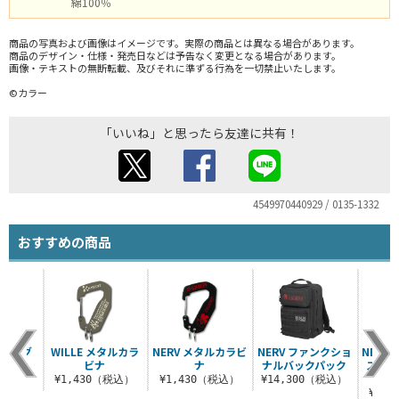
綿100％
商品の写真および画像はイメージです。実際の商品とは異なる場合があります。
商品のデザイン・仕様・発売日などは予告なく変更となる場合があります。
画像・テキストの無断転載、及びそれに準ずる行為を一切禁止いたします。
©カラー
「いいね」と思ったら友達に共有！
4549970440929 / 0135-1332
おすすめの商品
コバッグ
WILLE メタルカラ
NERV メタルカラビ
NERV ファンクショ
NERV
ビナ
ナ
ナルバックパック
スマグ
（税込）
¥1,430（税込）
¥1,430（税込）
¥14,300（税込）
¥3,