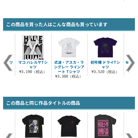
この商品を買った人はこんな商品も買っています
Tシャツ
マコ ハレルヤTシ
式波・アスカ・ラ
初号機 ドライTシ
NERV
ャツ
ングレー ラインア
ャツ
（税込）
ート Tシャツ
¥3,190（税込）
¥3,520（税込）
¥3,
¥3,300（税込）
この商品と同じ作品タイトルの商品