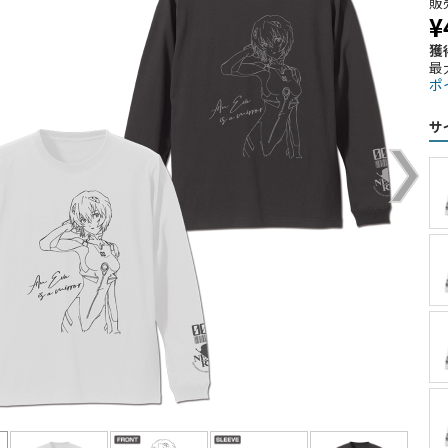
販
¥
獲
最
ポ
サ