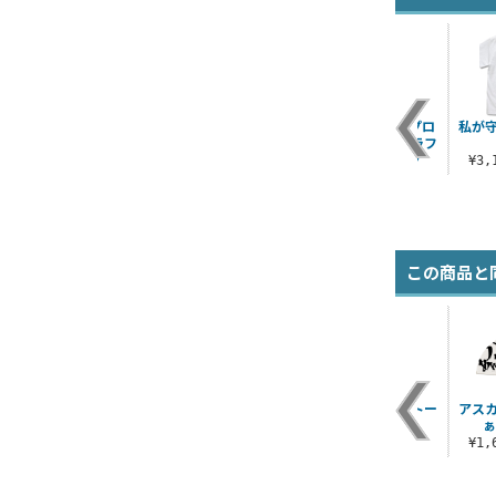
面
めぐみん フルグラフ
御坂美琴 両面フルグ
めぐみんエクスプロ
私が守
Tシ
ィックTシャツ 爆焔
ラフィックTシャツ
ージョン フルグラフ
Ver.
ィックTシャツ
¥6,600（税込）
¥3
¥6,930（税込）
¥6,600（税込）
この商品と
描き下ろし 碇シンジ
U.N.NERV M-51ジャ
碇シンジ ラージトー
アス
アクリルスタンド
ケット
ト
ぁ
）
（大） 制服Ver.
¥16,500（税込）
¥1,980（税込）
¥1
¥2,530（税込）