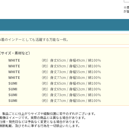
※
が
ね着のインナーとしても活躍する万能な一枚。
（サイズ・素材など）
WHITE
（約）身丈65cm / 身幅49cm / 綿100％
WHITE
（約）身丈69cm / 身幅52cm / 綿100％
WHITE
（約）身丈73cm / 身幅55cm / 綿100％
WHITE
（約）身丈77cm / 身幅58cm / 綿100％
SUMI
（約）身丈65cm / 身幅49cm / 綿100％
SUMI
（約）身丈69cm / 身幅52cm / 綿100％
SUMI
（約）身丈73cm / 身幅55cm / 綿100％
SUMI
（約）身丈77cm / 身幅58cm / 綿100％
、製品ごとに仕上がりサイズや縫製位置に若干のずれがございます。
画像はイメージです。実際の商品とは異なる場合があります。
仕様・発売日などは予告なく変更となる場合があります。
無断転載、及びそれに準ずる行為を一切禁止いたします。