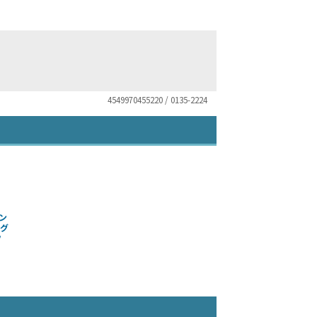
4549970455220 / 0135-2224
ン
ング
ツ
）