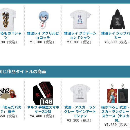
るもの Tシャ
綾波レイ アクリルピ
綾波レイ グラデーシ
綾波レイ ジップ
ツ
ョコッテ
ョン Tシャツ
カー
,190（税込）
¥1,100（税込）
¥3,300（税込）
¥8,800（税込
同じ作品タイトルの商品
カ「あんたバカ
ネルフ 手帳型スマホ
式波・アスカ・ラン
描き下ろし 式波
？」 扇子
ケース148
グレー ラインアート
スカ・ラングレー
Tシャツ
スケース（ナスカ
,650（税込）
¥4,400（税込）
付..
¥3,300（税込）
¥1,650（税込