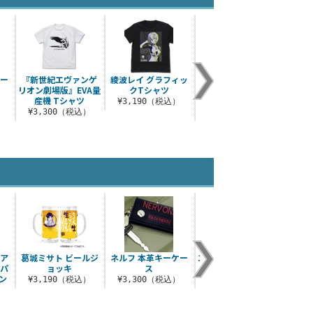
パー
『新世紀エヴァンゲ
綾波レイ グラフィッ
エヴァ初号機エント
描き下
リオン劇場版』EVA量
クTシャツ
リープラグ サーモボ
アク
産機 Tシャツ
トル
（大
）
¥3,190（税込）
¥3,300（税込）
¥2,530（税込）
¥2
・ア
葛城ミサト ビールジ
ネルフ 本革キーケー
エヴァ2号機 エフェク
描き下
 パ
ョッキ
ス
トビジュアルTシャツ
屋外
ン
¥3,190（税込）
¥3,300（税込）
¥3,190（税込）
¥
）