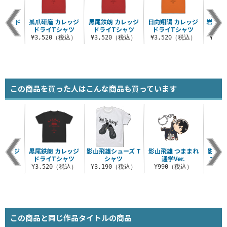
レッジ ド
孤爪研磨 カレッジ
黒尾鉄朗 カレッジ
日向翔陽 カレッジ
岩泉 一
シャツ
ドライTシャツ
ドライTシャツ
ドライTシャツ
ライ
（税込）
¥3,520（税込）
¥3,520（税込）
¥3,520（税込）
¥3,
この商品を買った人はこんな商品も買っています
カレッジ
黒尾鉄朗 カレッジ
影山飛雄シューズ T
影山飛雄 つままれ
影山飛
シャツ
ドライTシャツ
シャツ
通学Ver.
ユニフ
（税込）
¥3,520（税込）
¥3,190（税込）
¥990（税込）
¥9
この商品と同じ作品タイトルの商品