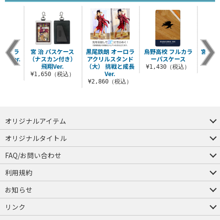
フルカラ
宮 治 パスケース
黒尾鉄朗 オーロラ
烏野高校 フルカラ
宮 治
翔Ver.
（ナスカン付き）
アクリルスタンド
ーパスケース
ッカー
飛翔Ver.
（大） 挑戦と成長
（税込）
¥1,430（税込）
¥7
Ver.
¥1,650（税込）
¥2,860（税込）
オリジナルアイテム
つままれ
つかまれ
ピョコッテ
オリジナルタイトル
アイテムヤ
ミスカトニック大學購買部
FAQ/お問い合わせ
FAQ
お問い合わせ
利用規約
会員規約・ポイント規約
特定商取引法に関する表示
プライバシーポリシー
お知らせ
店舗情報
採用情報
発売日変更のお知らせ
販売代理店・取扱店募集
海外のご案内（English）
リンク
コスパグループ
ジーストア・ドット・コム