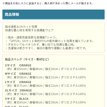
※商品をお気に入りに追加すると、再入荷が決まった際にメールが届きます。
商品情報
吸水速乾＆UVカット効果
快適な着心地を実現する高機能ウェア
・吸水・速乾性能抜群な高機能Tシャツ。
・「UPF20」UVカット率約95％の紫外線カット効果を備えています。
・汗をかいてもベタつかず、暑い日でも快適な着心地。
・洗濯後は乾きやすく、毎日の着用や運動にも最適な一枚です。
製品スペック（サイズ・素材など）
Sサイズ
ORANGE
（約）身丈65cm / 身幅48cm / 袖丈20cm / ポリエステル100％
Mサイズ
ORANGE
（約）身丈68cm / 身幅51cm / 袖丈21cm / ポリエステル100％
Lサイズ
ORANGE
（約）身丈71cm / 身幅54cm / 袖丈22cm / ポリエステル100％
XLサイズ
ORANGE
（約）身丈74cm / 身幅57cm / 袖丈23cm / ポリエステル100％
Sサイズ
BLACK
（約）身丈65cm / 身幅48cm / 袖丈20cm / ポリエステル100％
Mサイズ
BLACK