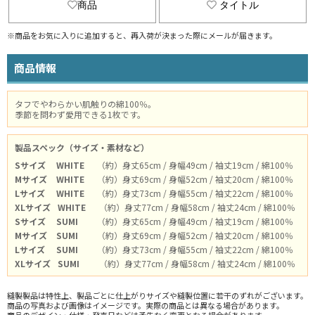
商品
タイトル
※商品をお気に入りに追加すると、再入荷が決まった際にメールが届きます。
商品情報
タフでやわらかい肌触りの綿100％。
季節を問わず愛用できる1枚です。
製品スペック（サイズ・素材など）
Sサイズ
WHITE
（約）身丈65cm / 身幅49cm / 袖丈19cm / 綿100％
Mサイズ
WHITE
（約）身丈69cm / 身幅52cm / 袖丈20cm / 綿100％
Lサイズ
WHITE
（約）身丈73cm / 身幅55cm / 袖丈22cm / 綿100％
XLサイズ
WHITE
（約）身丈77cm / 身幅58cm / 袖丈24cm / 綿100％
Sサイズ
SUMI
（約）身丈65cm / 身幅49cm / 袖丈19cm / 綿100％
Mサイズ
SUMI
（約）身丈69cm / 身幅52cm / 袖丈20cm / 綿100％
Lサイズ
SUMI
（約）身丈73cm / 身幅55cm / 袖丈22cm / 綿100％
XLサイズ
SUMI
（約）身丈77cm / 身幅58cm / 袖丈24cm / 綿100％
縫製製品は特性上、製品ごとに仕上がりサイズや縫製位置に若干のずれがございます。
商品の写真および画像はイメージです。実際の商品とは異なる場合があります。
商品のデザイン・仕様・発売日などは予告なく変更となる場合があります。