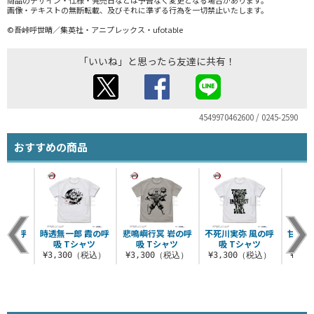
画像・テキストの無断転載、及びそれに準ずる行為を一切禁止いたします。
©吾峠呼世晴／集英社・アニプレックス・ufotable
「いいね」と思ったら友達に共有！
4549970462600 / 0245-2590
おすすめの商品
 蛇の呼
時透無一郎 霞の呼
悲鳴嶼行冥 岩の呼
不死川実弥 風の呼
甘露寺
ャツ
吸 Tシャツ
吸 Tシャツ
吸 Tシャツ
吸
（税込）
¥3,300（税込）
¥3,300（税込）
¥3,300（税込）
¥3,