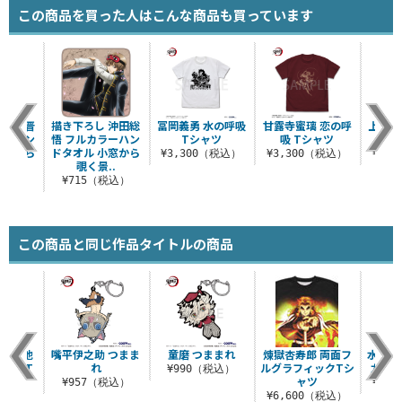
この商品を買った人はこんな商品も買っています
 高杉晋
描き下ろし 沖田総
冨岡義勇 水の呼吸
甘露寺蜜璃 恋の呼
上弦の
ラーハン
悟 フルカラーハン
Tシャツ
吸 Tシャツ
小窓から
ドタオル 小窓から
¥3,300（税込）
¥3,300（税込）
¥3,
..
覗く景..
税込）
¥715（税込）
この商品と同じ作品タイトルの商品
の権を他
嘴平伊之助 つまま
童磨 つままれ
煉獄杏寿郎 両面フ
水柱 
るな T
れ
ルグラフィックTシ
カラー
¥990（税込）
ツ
ャツ
¥957（税込）
¥1,
（税込）
¥6,600（税込）