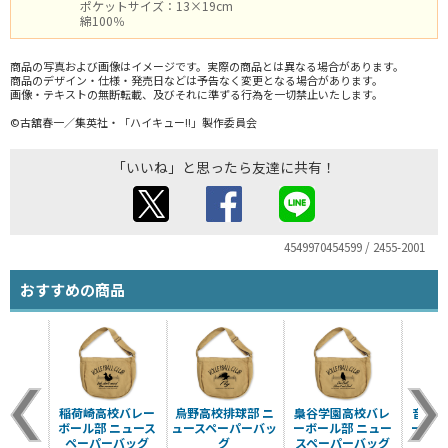
ポケットサイズ：13×19cm
綿100％
商品の写真および画像はイメージです。実際の商品とは異なる場合があります。
商品のデザイン・仕様・発売日などは予告なく変更となる場合があります。
画像・テキストの無断転載、及びそれに準ずる行為を一切禁止いたします。
©古舘春一／集英社・「ハイキュー!!」製作委員会
「いいね」と思ったら友達に共有！
4549970454599 / 2455-2001
おすすめの商品
稲荷崎高校バレー
烏野高校排球部 ニ
梟谷学園高校バレ
音駒高
ボール部 ニュース
ュースペーパーバッ
ーボール部 ニュー
ール部
ペーパーバッグ
グ
スペーパーバッグ
ーパ