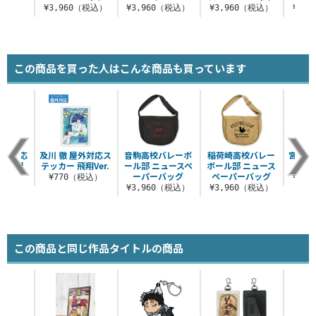
¥3,960（税込）
¥3,960（税込）
¥3,960（税込）
¥3,
この商品を買った人はこんな商品も買っています
屋外対応
及川 徹 屋外対応ス
音駒高校バレーボ
稲荷崎高校バレー
宮 侑
 飛翔
テッカー 飛翔Ver.
ール部 ニュースペ
ボール部 ニュース
タグ 
.
ーパーバッグ
ペーパーバッグ
¥770（税込）
¥1,
税込）
¥3,960（税込）
¥3,960（税込）
この商品と同じ作品タイトルの商品