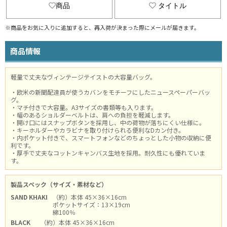
商品
タイトル
※商品をお気に入りに追加すると、再入荷が決まった際にメールが届きます。
商品情報
軽量で丈夫なヴィンテージテイストの大容量バッグ。
・欧米の新聞配達員が使うカバンをモチーフにしたニュースペーパーバッ
グ。
・マチ付きで大容量。A3サイズの書類等も入ります。
・幅のあるショルダーベルトは、肩への負担を軽減します。
・開け口にはスナップボタンを採用し、中の荷物が落ちにくい仕様に。
・キーホルダーやカラビナを取り付けられる便利なDカン付き。
・内ポケット付きで、スマートフォンなどのちょっとした小物の収納に便
利です。
・厚手で丈夫なコットンキャンバス生地を採用。耐久性にも優れていま
す。
製品スペック（サイズ・素材など）
SAND KHAKI
（約）本体 45×36×16cm
ポケットサイズ：13×19cm
綿100％
BLACK
（約）本体 45×36×16cm