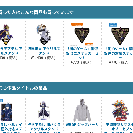
買った人はこんな商品も買っています
き王アテム ア
海馬瀬人 アクリルス
「闇のゲーム」闇遊
「闇のゲーム」闇
リルスタンド
タンド
戯 ミニステッカーセ
戯 屋外対応ステ
ット
ー
,430（税込）
¥1,430（税込）
¥770（税込）
¥770（税込）
同じ作品タイトルの商品
ろし ヘルカイ
描き下ろし 闇バクラ
WRGP ジップパーカ
王道遊我＆マス
 屋外対応ステ
アクリルスタンド
ー
ー・オブ・セブン