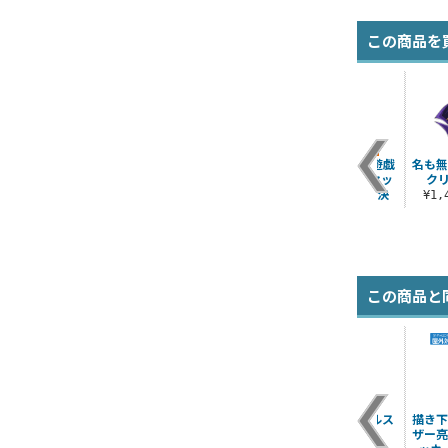
この商品を
四
描き下ろし 坂田銀時
描き下ろし 土方十四
描き下ろし 武藤遊戯
名も無
ド
65mm缶バッジ 小窓
郎 65mm缶バッジ 小
ミニステッカーセッ
ク
覗
から覗く景色Ve..
窓から覗く景色V..
ト オフモードの決
¥1
闘..
¥605（税込）
¥605（税込）
¥770（税込）
この商品と
シ
プレイメーカー マス
デュエルアカデミア
海馬瀬人 アクリルス
描き下
ツ
ク
イメージ手帳型スマ
タンド
ザー亮