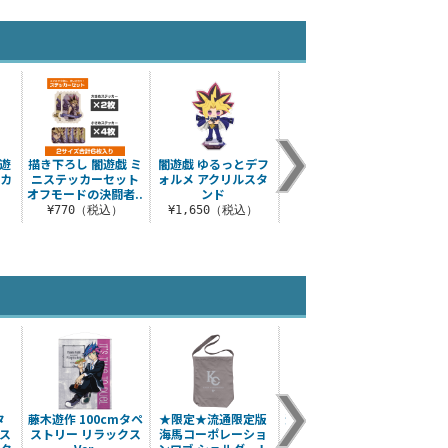
遊
描き下ろし 闇遊戯 ミ
闇遊戯 ゆるっとデフ
勝利を確信する海馬
勝利
ッカ
ニステッカーセット
ォルメ アクリルスタ
瀬人 アクリルスタン
瀬人 
オフモードの決闘者..
ンド
ド（大）
¥770（税込）
¥1,650（税込）
¥2,530（税込）
¥
タ
藤木遊作 100cmタペ
★限定★流通限定版
鴻上了見 B2タペスト
デュ
ス
ストリー リラックス
海馬コーポレーショ
リー デュエルへの闘
イメ