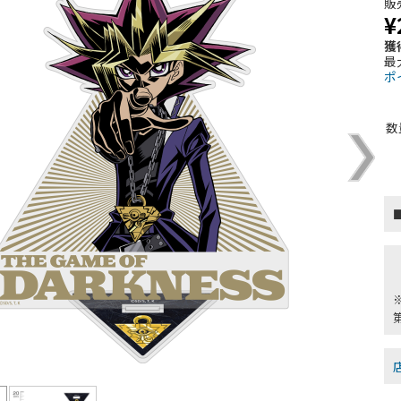
販
¥
獲
最
ポ
数