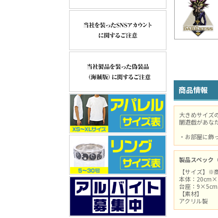
商品情報
大きめサイズ
闇遊戯があな
・お部屋に飾
製品スペック
【サイズ】※
本体：20cm×
台座：9×5c
【素材】
アクリル製