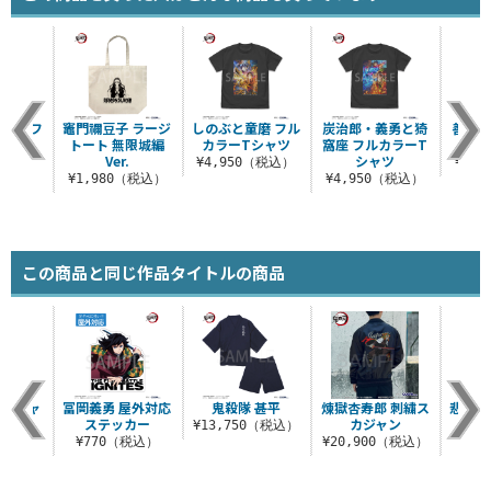
 グラフ
竈門禰豆子 ラージ
しのぶと童磨 フル
炭治郎・義勇と猗
善逸と
タグ
トート 無限城編
カラーTシャツ
窩座 フルカラーT
Ver.
シャツ
（税込）
¥4,950（税込）
¥3,
¥1,980（税込）
¥4,950（税込）
この商品と同じ作品タイトルの商品
 Tシャ
冨岡義勇 屋外対応
鬼殺隊 甚平
煉獄杏寿郎 刺繍ス
悲鳴嶼
ステッカー
カジャン
¥13,750（税込）
（税込）
¥770（税込）
¥20,900（税込）
¥9