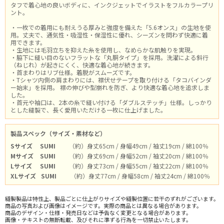
タフで着心地の良いボディに、インクジェットでイラストをフルカラープリ
ント。
・一枚での着用にも耐えうる厚みと強度を備えた「5.6オンス」の生地を使
用。丈夫で、通気性・吸湿性・保湿性に優れ、シーズンを問わず快適に着
用できます。
・生地には毛羽立ちを抑えた糸を使用し、なめらかな肌触りを実現。
・脇下に縫い目のないフラットな「丸胴タイプ」を採用。洗濯による斜行
（ねじれ）が起きにくく、快適な着心地が続きます。
・首まわりはリブ仕様。着脱がスムーズです。
・Tシャツ内側の肩まわりには、襟伏せテープを取り付ける「タコバインダ
ー始末」を採用。 襟の伸びや型崩れを防ぎ、より快適な着心地を追求しま
した。
・首元や袖口は、2本の糸で縫い付ける「ダブルステッチ」仕様。しっかり
とした縫製で、長く愛用いただける一枚に仕上げました。
製品スペック（サイズ・素材など）
Sサイズ
SUMI
（約）身丈65cm / 身幅49cm / 袖丈19cm / 綿100％
Mサイズ
SUMI
（約）身丈69cm / 身幅52cm / 袖丈20cm / 綿100％
Lサイズ
SUMI
（約）身丈73cm / 身幅55cm / 袖丈22cm / 綿100％
XLサイズ
SUMI
（約）身丈77cm / 身幅58cm / 袖丈24cm / 綿100％
縫製製品は特性上、製品ごとに仕上がりサイズや縫製位置に若干のずれがございます。
商品の写真および画像はイメージです。実際の商品とは異なる場合があります。
商品のデザイン・仕様・発売日などは予告なく変更となる場合があります。
画像・テキストの無断転載、及びそれに準ずる行為を一切禁止いたします。