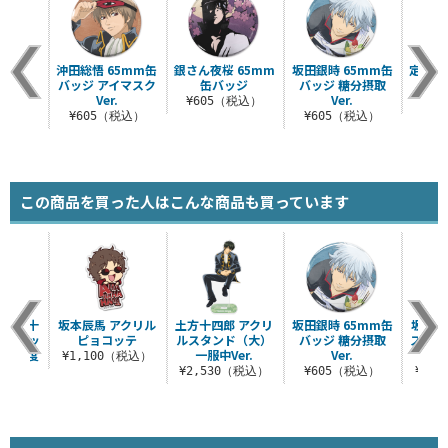
沖田総悟 65mm缶
銀さん夜桜 65mm
坂田銀時 65mm缶
定春 
バッジ アイマスク
缶バッジ
バッジ 糖分摂取
Ver.
Ver.
¥605（税込）
¥6
¥605（税込）
¥605（税込）
この商品を買った人はこんな商品も買っています
 土方十
坂本辰馬 アクリル
土方十四郎 アクリ
坂田銀時 65mm缶
坂田銀
m缶バッ
ピョコッテ
ルスタンド（大）
バッジ 糖分摂取
スタン
いが支度
一服中Ver.
Ver.
分摂
¥1,100（税込）
.
¥2,530（税込）
¥605（税込）
¥2,
税込）