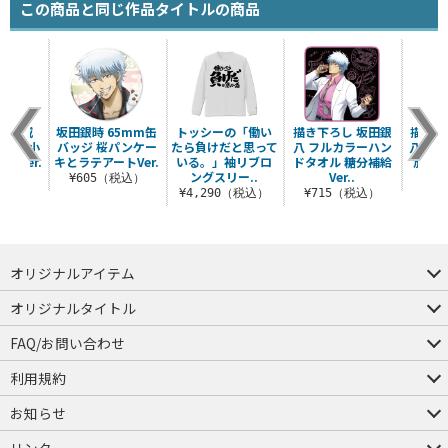
この商品と同じ作品タイトルの商品
 神威
坂田銀時 65mm缶
トッシーの「働い
描き下ろし 坂田銀
描き下
ッジ 小
バッジ 桜パンケー
たら負けだと思って
八 フルカラーハン
八 6
色Ver.
キとラテアートVer.
いる。」袖リブロ
ドタオル 糖分補給
放課後
ングスリー..
Ver..
税込）
¥605（税込）
¥6
¥4,290（税込）
¥715（税込）
オリジナルアイテム
つままれ
つかまれ
ピョコッテ
オリジナルタイトル
アイテムヤ
ミスカトニック大學購買部
FAQ/お問い合わせ
FAQ
お問い合わせ
利用規約
会員規約・ポイント規約
特定商取引法に関する表示
プライバシーポリシー
お知らせ
店舗情報
採用情報
発売日変更のお知らせ
販売代理店・取扱店募集
海外のご案内（English）