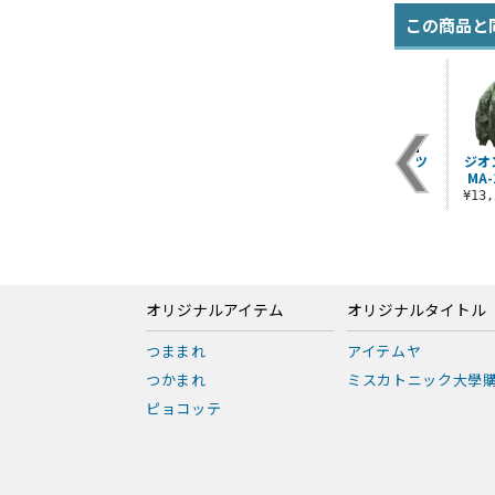
この商品と
マ
アスティカシア高等
シャア・アズナブル
ミオリネのタイツ
ジオ
ニュ
専門学園制服 ジャケ
アクリルつままれ 変
MA
¥4,180（税込）
ット
装姿Ver.
¥13
）
¥38,500（税込）
¥880（税込）
オリジナルアイテム
オリジナルタイトル
つままれ
アイテムヤ
つかまれ
ミスカトニック大學
ピョコッテ