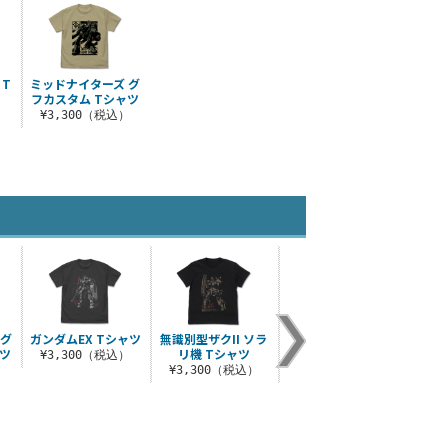
T
ミッドナイターズ グ
フカスタム Tシャツ
）
¥3,300（税込）
 グ
ガンダムEX Tシャツ
無識別型ザクII ソラ
レッド・ウルフ隊 屋
レッ
ャツ
リ機 Tシャツ
外対応ステッカー
ニス
¥3,300（税込）
）
¥3,300（税込）
¥770（税込）
¥