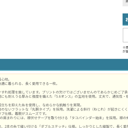
※
が
着心地。
快適に着られる、長く愛用できる一枚。
かすれ処理を施しています。プリントの欠けではございませんのであらかじめご了承
用にも耐えうる厚みと強度を備えた「5.6オンス」の生地を使用。丈夫で、通気性・
羽立ちを抑えた糸を使用し、なめらかな肌触りを実現。
目のないフラットな「丸胴タイプ」を採用。洗濯による斜行（ねじれ）が起きにくく
リブ仕様。着脱がスムーズです。
側の肩まわりには、襟伏せテープを取り付ける「タコバインダー始末」を採用。襟の
は、2本の糸で縫い付ける「ダブルステッチ」仕様。しっかりとした縫製で、長く愛