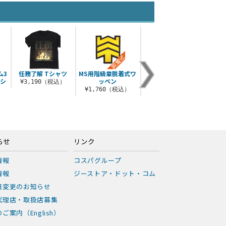
ム3
任務了解 Tシャツ
MS用階級章脱着式ワ
エゥーゴ ジップパー
なん
Tシ
ッペン
カー
¥3,190（税込）
¥1,760（税込）
¥8,800（税込）
¥3
）
らせ
リンク
情報
コスパグループ
情報
ジーストア・ドット・コム
日変更のお知らせ
代理店・取扱店募集
ご案内（English）