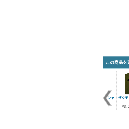
この商品を
サイクロプス隊Tシャ
使徒 ドライTシャツ
ブーメランSQ Tシャ
ザクモ
ツ
ツ
¥3,520（税込）
¥3,190（税込）
¥3,300（税込）
¥3