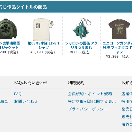
同じ作品タイトルの商品
ン突撃機動軍
第08MS小隊 Ez-8 T
シャロンの薔薇 アク
ユニコーンガンダ
-1ジャケット
シャツ
リルつままれ
号機 フェネクス 
ャツ
,200（税込）
¥3,190（税込）
¥880（税込）
¥3,300（税込
FAQ/お問い合わせ
利用規約
お知
FAQ
会員規約・ポイント規約
店舗
購買部
お問い合わせ
特定商取引法に関する表示
採用
プライバシーポリシー
発売
販売
海外の