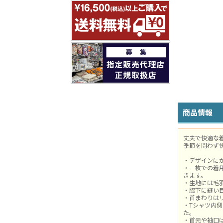
商品情報
丈夫で快適な
季節を問わず
・デザインに
・一枚での着
きます。
・生地には毛
・脇下に縫い
・首まわりは
・Tシャツ内
た。
・首元や袖口