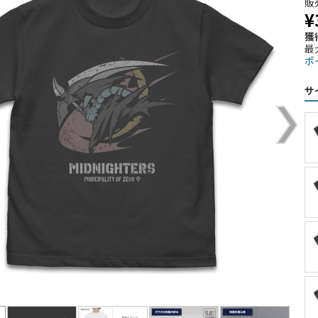
販
¥
獲
最
ポ
サ